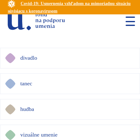
Covid-19: Usmernenia vzhľadom na mimoriadnu situáciu
súvisiacu s koronavírusom
divadlo
tanec
hudba
vizuálne umenie