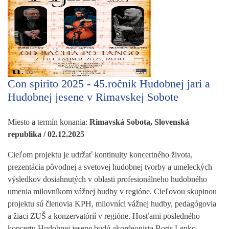
Con spirito 2025 - 45.ročník Hudobnej jari a
Hudobnej jesene v Rimavskej Sobote
Miesto a termín konania:
Rimavská Sobota, Slovenská
republika / 02.12.2025
Cieľom projektu je udržať kontinuity koncertného života,
prezentácia pôvodnej a svetovej hudobnej tvorby a umeleckých
výsledkov dosiahnutých v oblasti profesionálneho hudobného
umenia milovníkom vážnej hudby v regióne. Cieľovou skupinou
projektu sú členovia KPH, milovníci vážnej hudby, pedagógovia
a žiaci ZUŠ a konzervatórií v regióne. Hosťami posledného
koncertu Hudobnej jesene budú akordeonista Boris Lenko,