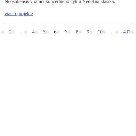
Neosoliensis v rámci koncertného cyklu Nedeľná klasika.
viac o projekte
1
2
...
4
5
6
7
8
9
10
...
437