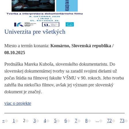
Univerzita pre všetkých
Miesto a termín konania:
Komárno, Slovenská republika /
08.10.2025
Prednáška Mareka Kuboša, slovenského dokumentaristu. Do
slovenskej dokumentárnej tvorby sa zaradil svojimi dielami už
počas štúdia na filmovej fakulte VŠMU v 90. rokoch. Jeho tvorba
zahŕňa iba niekoľko filmov, avšak jej význam pre slovenský
dokument je značný.
viac o projekte
«
1
2
3
4
5
6
7
8
...
72
73