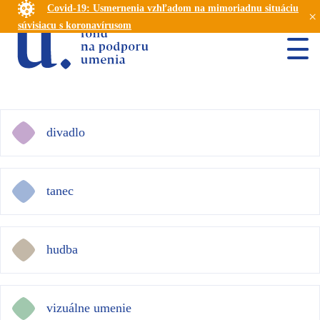
Covid-19: Usmernenia vzhľadom na mimoriadnu situáciu
×
súvisiacu s koronavírusom
divadlo
tanec
hudba
vizuálne umenie