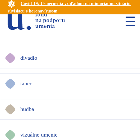
Covid-19: Usmernenia vzhľadom na mimoriadnu situáciu
súvisiacu s koronavírusom
divadlo
tanec
hudba
vizuálne umenie