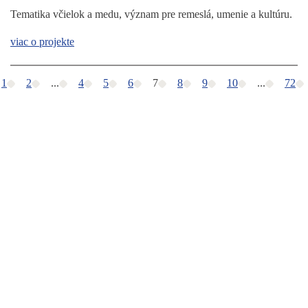
Tematika včielok a medu, význam pre remeslá, umenie a kultúru.
viac o projekte
1
2
...
4
5
6
7
8
9
10
...
72