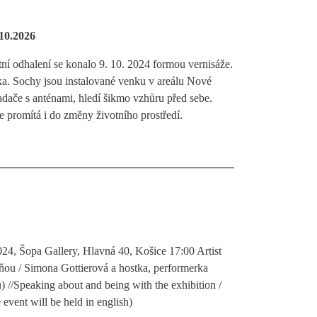
.10.2026
stní odhalení se konalo 9. 10. 2024 formou vernisáže.
a. Sochy jsou instalované venku v areálu Nové
adače s anténami, hledí šikmo vzhůru před sebe.
e promítá i do změny životního prostředí.
24, Šopa Gallery, Hlavná 40, Košice 17:00 Artist
 ňou / Simona Gottierová a hostka, performerka
 //Speaking about and being with the exhibition /
event will be held in english)