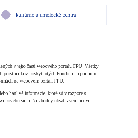
kultúrne a umelecké centrá
dených v tejto časti webového portálu FPU. Všetky
ných prostriedkov poskytnutých Fondom na podporu
ormácií na webovom portáli FPU.
bo hanlivé informácie, ktoré sú v rozpore s
ti webového sídla. Nevhodný obsah zverejnených