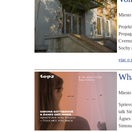
Miesto
Projekt
Propag
Cvernov
Sochy r
viac o 
Wha
Miesto
Sprievo
talk Si
Ágnes G
Simona 