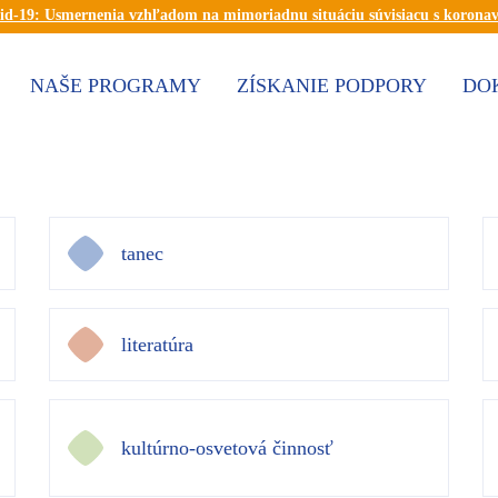
id-19: Usmernenia vzhľadom na mimoriadnu situáciu súvisiacu s korona
NAŠE PROGRAMY
ZÍSKANIE PODPORY
DO
tanec
literatúra
kultúrno-osvetová činnosť