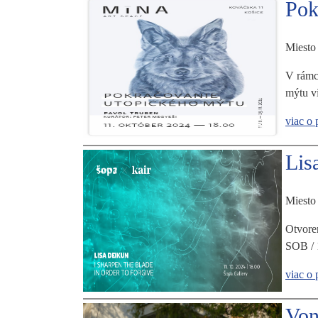
Pok
Miesto
V rámci
mýtu vi
viac o 
Lis
Miesto
Otvoren
SOB / 
viac o 
Vo