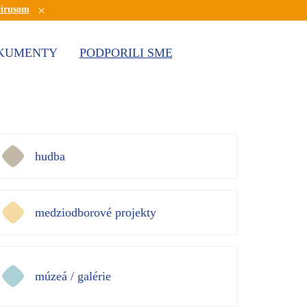
×
vírusom
KUMENTY
PODPORILI SME
hudba
medziodborové projekty
múzeá / galérie