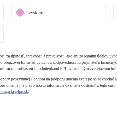
výskum
ť za úplnosť, správnosť a pravdivosť, ako ani za legalitu údajov uve
alebo obrazovej forme sú výlučnou zodpovednosťou prijímateľa finanč
 informácie súhlasom s podmienkami FPU a samotným zverejnením inf
 podpory poskytnutej Fondom na podporu umenia zverejnené nevhodné ale
oru umenia má právo takéto informácie okamžite odstrániť z tejto čas
opagacia@fpu.sk
.