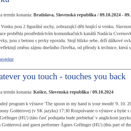
 a termín konania:
Bratislava, Slovenská republika / 09.10.2024 - 09
 Vonku jsou 2 figurální sochy, zobrazující děti hrající si venku. Slavno
ace proběhla prostředníctvím komunikačních kanálů Nadácia Cvernovk
ky, jsou z betonu s prvky epoxidu. Stojí blízko sebe, drží dálkové ovl
eflektují změnu zájmu dnešního člověka, od přírody k technice, která s
projekte
tever you touch - touches you back
 a termín konania:
Košice, Slovenská republika / 09.10.2024
dný program k výstave 'The spoon in my hand is your mouth' 9. 10. 20
mony Gottierovej (v SK jazyku) 17:30 Rozprávanie o výstave a bytie s
rélinger (HU) (táto časť podujatia bude prebiehať v anglickom jazyku)
Gottierová and guest performer Ágnes Grélinger (HU) (this part of the 