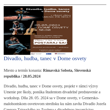
Divadlo, hudba, tanec v Dome osvety
Miesto a termín konania:
Rimavská Sobota, Slovenská
republika / 28.05.2024
Divadlo, hudba, tanec v Dome osvety, projekt v rámci výzvy
Umenie pre školy, ponúka študentom divadelné predstavenie a
workshop. Dňa 28. 05. 2024 sa v Dome osvety, v Gemersko-
malohontskom osvetovom stredisku ku nám zavíta Divadlo Jozefa
Gregora Tajovského zo Zvolena s divadelnou inscenáciou