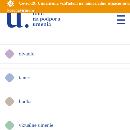
Covid-19: Usmernenia vzhľadom na mimoriadnu situáciu súvis
koronavírusom
divadlo
tanec
hudba
vizuálne umenie