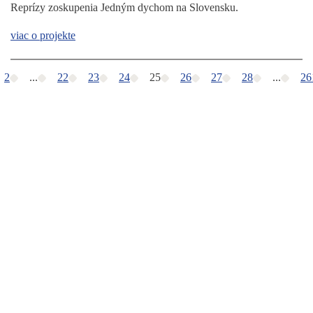
Reprízy zoskupenia Jedným dychom na Slovensku.
viac o projekte
2
...
22
23
24
25
26
27
28
...
26