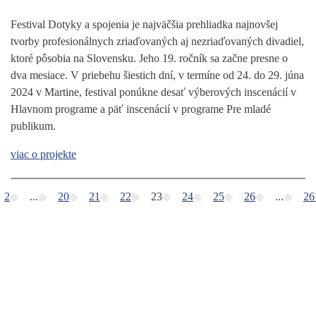
Festival Dotyky a spojenia je najväčšia prehliadka najnovšej
tvorby profesionálnych zriaďovaných aj nezriaďovaných divadiel,
ktoré pôsobia na Slovensku. Jeho 19. ročník sa začne presne o
dva mesiace. V priebehu šiestich dní, v termíne od 24. do 29. júna
2024 v Martine, festival ponúkne desať výberových inscenácií v
Hlavnom programe a päť inscenácií v programe Pre mladé
publikum.
viac o projekte
2
...
20
21
22
23
24
25
26
...
26