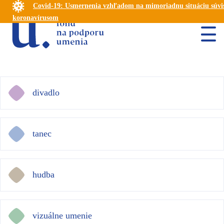
Covid-19: Usmernenia vzhľadom na mimoriadnu situáciu súvis
koronavírusom
divadlo
tanec
hudba
vizuálne umenie