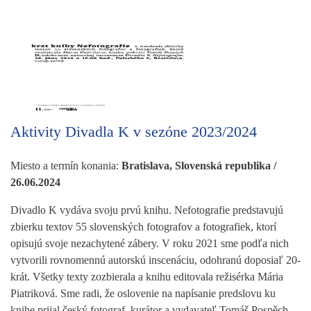
Aktivity Divadla K v sezóne 2023/2024
Miesto a termín konania:
Bratislava, Slovenská republika /
26.06.2024
Divadlo K vydáva svoju prvú knihu. Nefotografie predstavujú
zbierku textov 55 slovenských fotografov a fotografiek, ktorí
opisujú svoje nezachytené zábery. V roku 2021 sme podľa nich
vytvorili rovnomennú autorskú inscenáciu, odohranú doposiaľ 20-
krát. Všetky texty zozbierala a knihu editovala režisérka Mária
Piatriková. Sme radi, že oslovenie na napísanie predslovu ku
knihe prijal český fotograf, kurátor a vydavateľ Tomáš Pospěch,