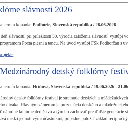
klórne slávnosti 2026
 a termín konania:
Podhorie, Slovenská republika / 26.06.2026
deň slávností, pri príležitosti 50. výročia založenia slávností, vystúp
 programom Pocta piesni a tancu. Na úvod vystúpi FSk Podhorčan s uv
projekte
 Medzinárodný detský folklórny festi
 a termín konania:
Hriňová, Slovenská republika / 19.06.2026 - 21.0
rodný detský folklórny festival je stretnutie detských a mládežníckyc
ého diváka. Hlavným zámerom je prezentácia detského a mládežníckeho 
 národné kultúrne dedičstvo a tým ho zachovať pre ďalšie generácie st
stvá medzi jednotlivými účastníkmi, prípadne položiť základ recipročn