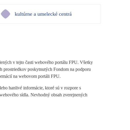
kultúrne a umelecké centrá
dených v tejto časti webového portálu FPU. Všetky
ných prostriedkov poskytnutých Fondom na podporu
ormácií na webovom portáli FPU.
bo hanlivé informácie, ktoré sú v rozpore s
ti webového sídla. Nevhodný obsah zverejnených