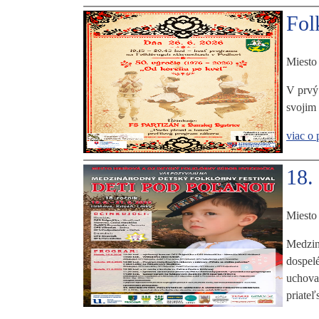
Fol
Miesto
V prvý 
svojim
viac o 
18.
Miesto
Medziná
dospel
uchovať
priateľ