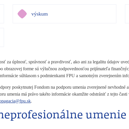
výskum
ť za úplnosť, správnosť a pravdivosť, ako ani za legalitu údajov uve
alebo obrazovej forme sú výlučnou zodpovednosťou prijímateľa finanč
 informácie súhlasom s podmienkami FPU a samotným zverejnením inf
 podpory poskytnutej Fondom na podporu umenia zverejnené nevhodné ale
oru umenia má právo takéto informácie okamžite odstrániť z tejto čas
opagacia@fpu.sk
.
 neprofesionálne umenie