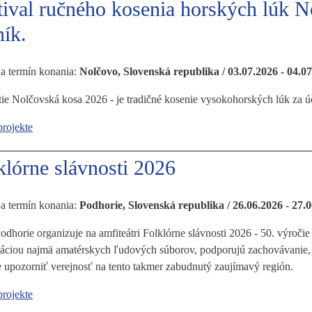
tival ručného kosenia horských lúk N
ník.
 a termín konania:
Nolčovo, Slovenská republika / 03.07.2026 - 04.0
ie Nolčovská kosa 2026 - je tradičné kosenie vysokohorských lúk za ú
projekte
klórne slávnosti 2026
 a termín konania:
Podhorie, Slovenská republika / 26.06.2026 - 27.
dhorie organizuje na amfiteátri Folklórne slávnosti 2026 - 50. výročie
áciou najmä amatérskych ľudových súborov, podporujú zachovávanie, ud
 upozorniť verejnosť na tento takmer zabudnutý zaujímavý región.
projekte