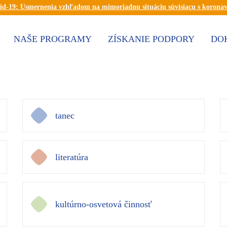
id-19: Usmernenia vzhľadom na mimoriadnu situáciu súvisiacu s korona
NAŠE PROGRAMY
ZÍSKANIE PODPORY
DO
tanec
literatúra
kultúrno-osvetová činnosť