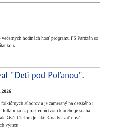
i vo večerných hodinách hosť programu FS Partizán so
ítankou.
val "Deti pod Poľanou".
6.2026
h folklórnych súborov a je zameraný na detského i
folklorizmu, prostredníctvom ktorého je snaha
ále živé. Cieľom je taktiež nadviazať nové
ých výmen.