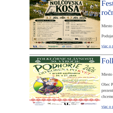
Fes
roč
Miesto
Podujat
viac o 
Fol
Miesto
Obec Po
prezent
chceme
viac o 