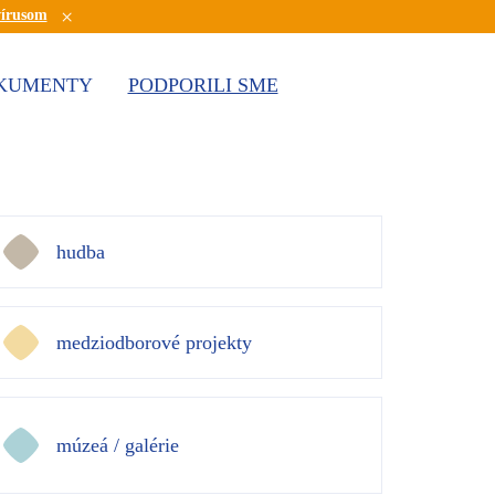
×
vírusom
KUMENTY
PODPORILI SME
hudba
medziodborové projekty
múzeá / galérie