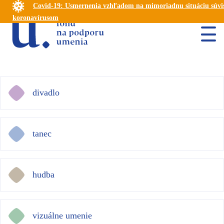
Covid-19: Usmernenia vzhľadom na mimoriadnu situáciu súvis
koronavírusom
divadlo
tanec
hudba
vizuálne umenie