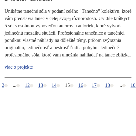
Unikátne tanečné sóla v podaní celého "Tanečno" kolektívu, ktoré
vám predstavia tanec v celej svojej rôznorodosti. Uvidíte krátkych
5 sól s osobnou výpoveďou autorov a autoriek, ktoré vytvoria
jedinečnú mozaiku situácií. Profesionálne tanečnice a tanečníci
ponúknu vlastné náhľady na dôležité témy, pričom zvýraznia
originalitu, jedinečnosť a pestrosť ľudí a pohybu. Jedinečné
profesionálne sóla, ktoré vám umožnia nahliadať na tanec zblízka.
viac o projekte
2
...
12
13
14
15
16
17
18
...
10