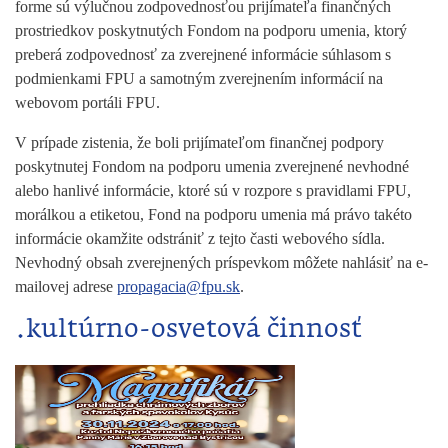
forme sú výlučnou zodpovednosťou prijímateľa finančných
prostriedkov poskytnutých Fondom na podporu umenia, ktorý
preberá zodpovednosť za zverejnené informácie súhlasom s
podmienkami FPU a samotným zverejnením informácií na
webovom portáli FPU.
V prípade zistenia, že boli prijímateľom finančnej podpory
poskytnutej Fondom na podporu umenia zverejnené nevhodné
alebo hanlivé informácie, ktoré sú v rozpore s pravidlami FPU,
morálkou a etiketou, Fond na podporu umenia má právo takéto
informácie okamžite odstrániť z tejto časti webového sídla.
Nevhodný obsah zverejnených príspevkom môžete nahlásiť na e-
mailovej adrese
propagacia@fpu.sk
.
.kultúrno-osvetová činnosť