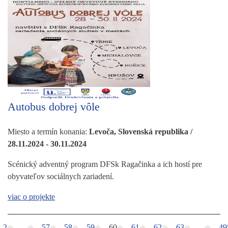
Autobus dobrej vôle
Miesto a termín konania:
Levoča, Slovenská republika /
28.11.2024 - 30.11.2024
Scénický adventný program DFSk Ragačinka a ich hostí pre
obyvateľov sociálnych zariadení.
viac o projekte
2
...
57
58
59
60
61
62
63
...
49