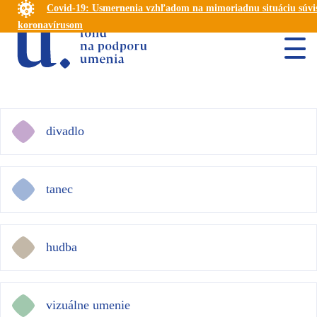
Covid-19: Usmernenia vzhľadom na mimoriadnu situáciu súvis
koronavírusom
divadlo
tanec
hudba
vizuálne umenie