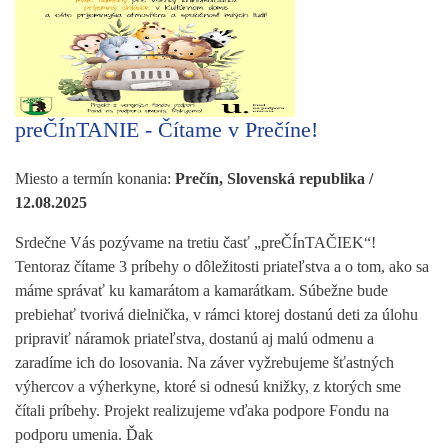
preČÍnTANIE - Čítame v Prečíne!
Miesto a termín konania:
Prečín, Slovenská republika /
12.08.2025
Srdečne Vás pozývame na tretiu časť „preČÍnTAČIEK“!
Tentoraz čítame 3 príbehy o dôležitosti priateľstva a o tom, ako sa
máme správať ku kamarátom a kamarátkam. Súbežne bude
prebiehať tvorivá dielnička, v rámci ktorej dostanú deti za úlohu
pripraviť náramok priateľstva, dostanú aj malú odmenu a
zaradíme ich do losovania. Na záver vyžrebujeme šťastných
výhercov a výherkyne, ktoré si odnesú knižky, z ktorých sme
čítali príbehy. Projekt realizujeme vďaka podpore Fondu na
podporu umenia. Ďak