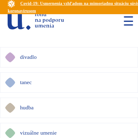
Covid-19: Usmernenia vzhľadom na mimoriadnu situáciu súvis
koronavírusom
divadlo
tanec
hudba
vizuálne umenie