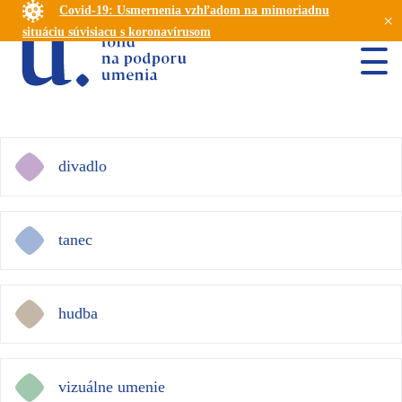
Covid-19: Usmernenia vzhľadom na mimoriadnu
×
situáciu súvisiacu s koronavírusom
divadlo
tanec
hudba
vizuálne umenie