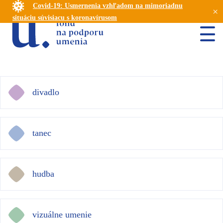
Covid-19: Usmernenia vzhľadom na mimoriadnu
×
situáciu súvisiacu s koronavírusom
divadlo
tanec
hudba
vizuálne umenie