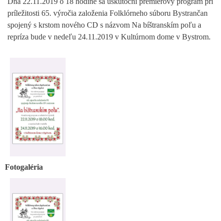
Dňa 22.11.2019 o 18 hodine sa uskutoční premiérový program pri
príležitosti 65. výročia založenia Folklórneho súboru Bystrančan
spojený s krstom nového CD s názvom Na bíštranskím poľu a
repríza bude v nedeľu 24.11.2019 v Kultúrnom dome v Bystrom.
Fotogaléria