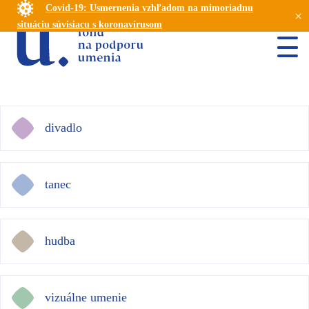
Covid-19: Usmernenia vzhľadom na mimoriadnu
×
situáciu súvisiacu s koronavírusom
divadlo
tanec
hudba
vizuálne umenie