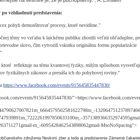
ľnejšie na vesmíre je, že je pochopiteľný.", A. Einstein
 po vzhliadnutí predstavenia:
d cez pohyb demonštrovať procesy, ktoré nevidíme."
ročnej témy vo vzťahu k laickému publiku zhostili veľmi ohľaduplne, pr
sprievodne slovo, čím vytvorili vskutku originálnu formu popularizácie
"
e, ktoré reflektuje na tému kvantovej fyziky, milým spôsobom vysvetľuj
ípov fyzikálnych zákonov a prenáša ich do pohybovej roviny."
na
https://www.facebook.com/events/915645835447830/
ebook.com/events/915645835447830/">https://www.facebook.com/ev
844790627007821m_6664579502581622798m_-132064751237897466
747939891m_7222261997850633100m_-3571389366352974595gmai
63711271gmail-m_-6095428462543898062gmail-MsoNoSpacing">
 občianskeho združenia Neskorý zber a teda aj predstavenie Zámerné čakanie