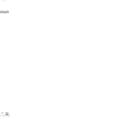
rium 
", R.