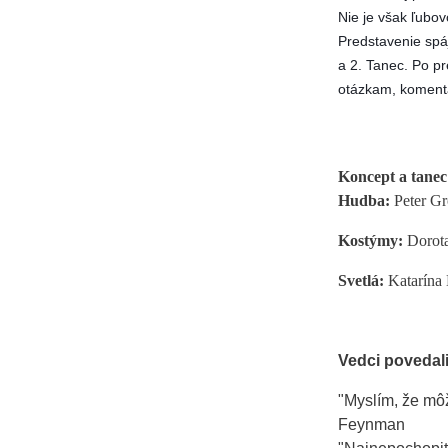
Nie je však ľubov
Predstavenie spáj
a 2. Tanec. 
Po pr
otázkam, koment
Koncept a tanec
Hudba:
Peter Gr
Kostýmy:
Dorot
Svetlá:
Katarína 
Vedci povedali
"Myslím, že mô
Feynman