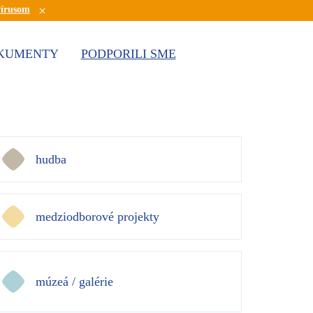
×
vírusom
KUMENTY
PODPORILI SME
hudba
medziodborové projekty
múzeá / galérie