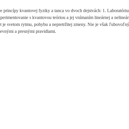
e princípy kvantovej fyziky a tanca vo dvoch dejstvách: 1. Laboratóriu
erimentovanie s kvantovou teóriou a jej vnímaním lineárnej a nelineár
et je svetom rytmu, pohybu a nepretržitej zmeny. Nie je však ľubovoľný
 pevnými a presnými pravidlami.