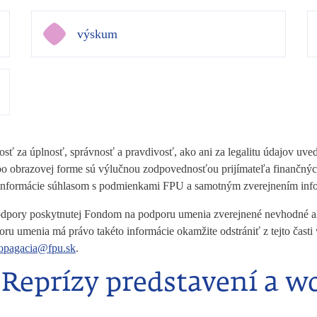
výskum
ť za úplnosť, správnosť a pravdivosť, ako ani za legalitu údajov uve
alebo obrazovej forme sú výlučnou zodpovednosťou prijímateľa finanč
 informácie súhlasom s podmienkami FPU a samotným zverejnením inf
 podpory poskytnutej Fondom na podporu umenia zverejnené nevhodné ale
oru umenia má právo takéto informácie okamžite odstrániť z tejto čas
opagacia@fpu.sk
.
- Reprízy predstavení a 