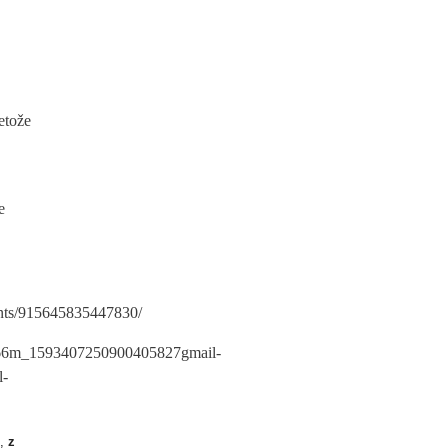
etože
e
ents/915645835447830/
6m_1593407250900405827gmail-
l-
,
z