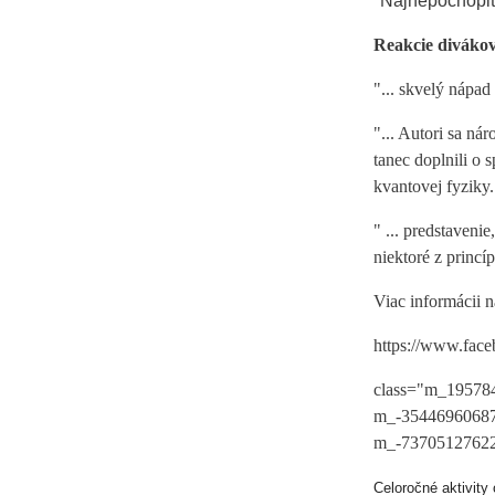
"Najnepochopite
Reakcie divákov
"... skvelý nápa
"... Autori sa ná
tanec doplnili o 
kvantovej fyziky.
" ... predstaveni
niektoré z princ
Viac informácii 
https://www.fac
class="m_1957
m_-3544696068
m_-73705127622
Celoročné aktivity