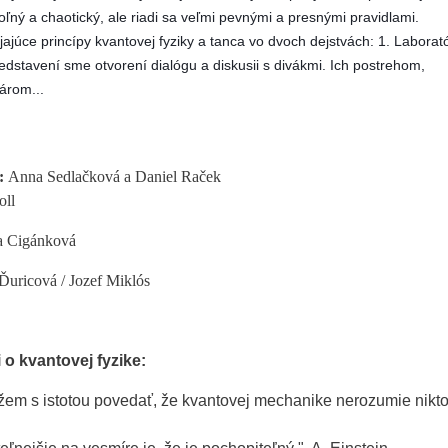
oľný a chaotický, ale riadi sa veľmi pevnými a presnými pravidlami. 
ajúce princípy kvantovej fyziky a tanca vo dvoch dejstvách: 1. Laborató
edstavení sme otvorení dialógu a diskusii s divákmi. 
Ich postrehom, 
árom...
:
Anna Sedlačková a Daniel Raček
oll
a Cigánková
Ďuricová / Jozef Miklós
 o kvantovej fyzike:
žem s istotou povedať, že kvantovej mechanike nerozumie nikto.