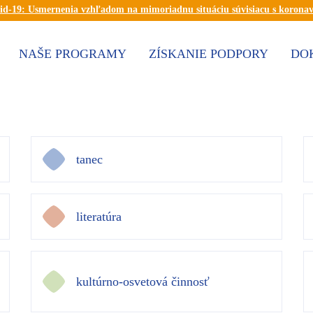
id-19: Usmernenia vzhľadom na mimoriadnu situáciu súvisiacu s korona
NAŠE PROGRAMY
ZÍSKANIE PODPORY
DO
tanec
literatúra
kultúrno-osvetová činnosť