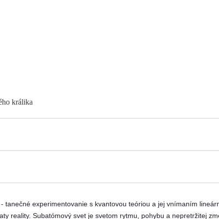
ého králika
- tanečné experimentovanie s kvantovou teóriou a jej vnímaním lineárn
aty reality. Subatómový svet je svetom rytmu, pohybu a nepretržitej zme