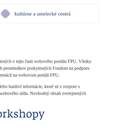
kultúrne a umelecké centrá
dených v tejto časti webového portálu FPU. Všetky
ných prostriedkov poskytnutých Fondom na podporu
ormácií na webovom portáli FPU.
bo hanlivé informácie, ktoré sú v rozpore s
ti webového sídla. Nevhodný obsah zverejnených
workshopy