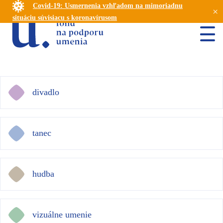
Covid-19: Usmernenia vzhľadom na mimoriadnu
×
situáciu súvisiacu s koronavírusom
divadlo
tanec
hudba
vizuálne umenie