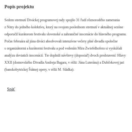
Popis projektu
Sedem stretnutí Diváckej programovej rady spojilo 31 ľudí rôznorodého zamerania
z Nitry do jedného kolektívu, ktorý na svojom poslednom stretnutí v aktuálnej sezóne
odporučil kurátorom festivalu slovenské a zahraničné inscenácie do hlavného programu.
Počas februára až júna diváci absolvovali intenzívne večery plné divadla spoločne
s organizátormi a kurátormi festivalu a pod vedením Mira Zwiefelhofera si vyskúšali
analýzu deviatich inscenácií. Tie doplnili návštevy (doposiaľ) dvoch predstavení: Hlavy
XXII (domovského Divadla Andreja Bagara, v réžii: Jána Luterána) a Dubčekovej jari
(banskobytrickej Štátnej opery, v réžii M. Sládka).
Späť