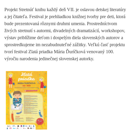
Projekt Stretnúť knihu každý deň VII. je oslavou detskej literatúry
a jej čitateľa. Festival je prehliadkou knižnej tvorby pre deti, ktorá
bude prezentovaná rôznymi druhmi umenia. Prostredníctvom
živých stretnutí s autormi, divadelných dramatizácií, workshopov,
výstav priblížime deťom i dospelým diela slovenských autorov a
sprostredkujeme im nezabudnuteľné zážitky. Veľkú časť projektu
tvorí festival Zlatá priadka Mária Ďuríčková venovaný 100.
výročiu narodenia jedinečnej slovenskej autorky.