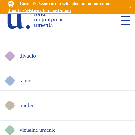
Covid-19: Usmernenia vzhľadom na mimoriadnu
×
situáciu súvisiacu s koronavírusom
divadlo
tanec
hudba
vizuálne umenie