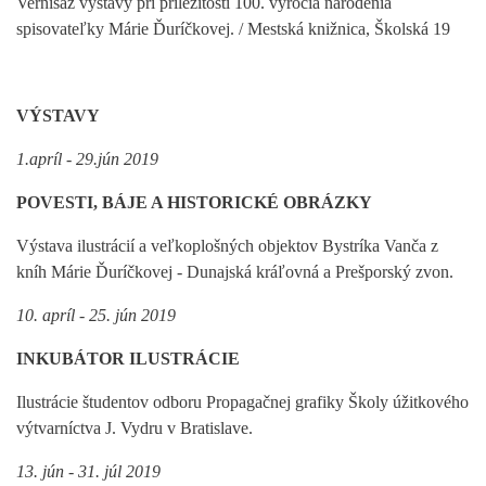
Vernisáž výstavy pri príležitosti 100. výročia narodenia
spisovateľky Márie Ďuríčkovej. / Mestská knižnica, Školská 19
VÝSTAVY
1.apríl - 29.jún 2019
POVESTI, BÁJE A HISTORICKÉ OBRÁZKY
Výstava ilustrácií a veľkoplošných objektov Bystríka Vanča z
kníh Márie Ďuríčkovej - Dunajská kráľovná a Prešporský zvon.
10. apríl - 25. jún 2019
INKUBÁTOR ILUSTRÁCIE
Ilustrácie študentov odboru Propagačnej grafiky Školy úžitkového
výtvarníctva J. Vydru v Bratislave.
13. jún - 31. júl 2019