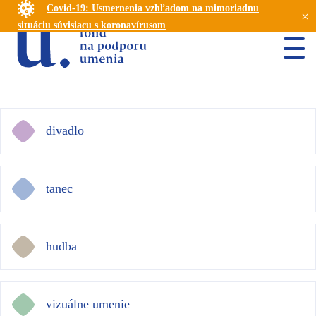
Covid-19: Usmernenia vzhľadom na mimoriadnu
×
situáciu súvisiacu s koronavírusom
divadlo
tanec
hudba
vizuálne umenie