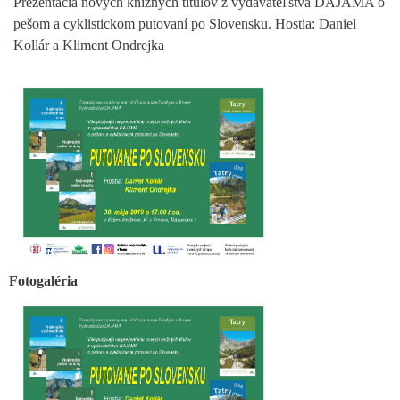
Prezentácia nových knižných titulov z vydavateľstva DAJAMA o
pešom a cyklistickom putovaní po Slovensku. Hostia: Daniel
Kollár a Kliment Ondrejka
Fotogaléria