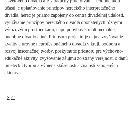
a svetového divadla a B - tradičný prúd divadla. Podmienkou
účasti je uplatňovanie princípov hereckého interpretačného
divadla, herec je priamo zapojený do centra divadelnej udalosti,
využívanie princípov hereckého divadla obohatených rôznymi
výrazovými prostriedkami, napr. pohybové, multimediálne,
hudobné divadlo a iné. Prínosom projektu je najmä zvyšovanie
kvality a úrovne neprofesionálneho divadla v kraji, podpora a
rozvoj inscenačnej tvorby, poskytnutie priestoru pre výchovno-
edukačné aktivity, zvyšovanie záujmu zo strany verejnosti o danú
umeleckú tvorbu a výmena skúseností a znalostí zapojených
aktérov.
Späť