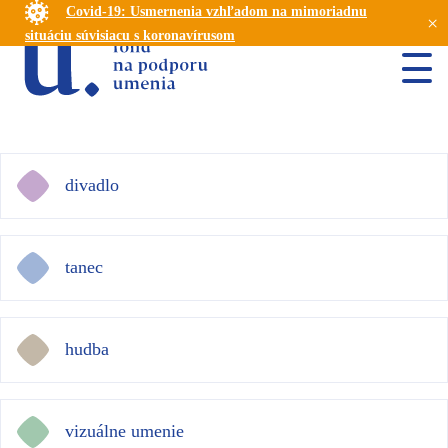
Covid-19: Usmernenia vzhľadom na mimoriadnu
×
situáciu súvisiacu s koronavírusom
divadlo
tanec
hudba
vizuálne umenie