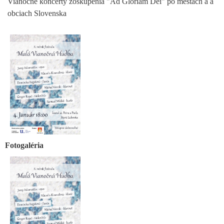
Vianočné koncerty zoskupenia "Ad Gloriam Dei" po mestách a a
obciach Slovenska
Fotogaléria