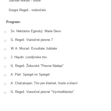
Samuel Mikláš - husle
Gregor Regeš - violončelo
Program:
Sv. Nektários Eginský: Marie Devo
G. Regeš: Vianočné piesne 7
W. A. Mozart: Exsultate Jubilate
J. Haydn: Londýnske trio
G. Regeš: Židovské "Piesne Nádeje"
A. Pärt: Spiegel im Spiegel
A. Chačaturjan: Trio pre klarinet, husle a klavír
G. Regeš: Vianočné piesne "Východňárske"