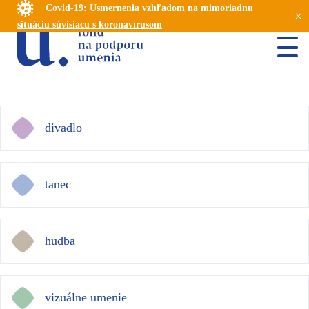
Covid-19: Usmernenia vzhľadom na mimoriadnu
×
situáciu súvisiacu s koronavírusom
divadlo
tanec
hudba
vizuálne umenie