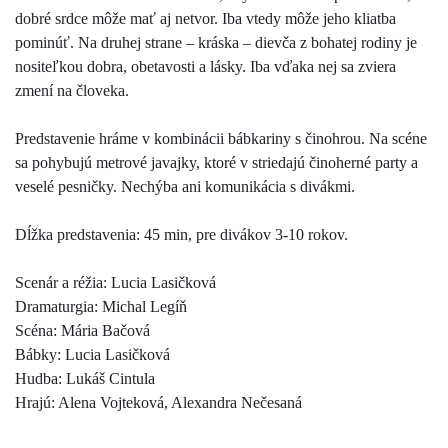
dobré srdce môže mať aj netvor. Iba vtedy môže jeho kliatba
pominúť. Na druhej strane – kráska – dievča z bohatej rodiny je
nositeľkou dobra, obetavosti a lásky. Iba vďaka nej sa zviera
zmení na človeka.
Predstavenie hráme v kombinácii bábkariny s činohrou. Na scéne
sa pohybujú metrové javajky, ktoré v striedajú činoherné party a
veselé pesničky. Nechýba ani komunikácia s divákmi.
Dĺžka predstavenia: 45 min, pre divákov 3-10 rokov.
Scenár a réžia: Lucia Lasičková
Dramaturgia: Michal Legíň
Scéna: Mária Bačová
Bábky: Lucia Lasičková
Hudba: Lukáš Cintula
Hrajú: Alena Vojteková, Alexandra Nečesaná