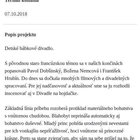
Termín konania
07.10.2018
Popis projektu
Detské bábkové divadlo.
S pôvodnou staro francúzskou témou sa v našich končinách
popasovali Pavol Dobšinský, Božena Nemcová i František
Hrubín. Do dnes sa dočkala mnohých filmových a divadelných
spracovaní. Pre jej nadčasovosť a aktuálnosť sme sa ju rozhodli
inscenovať aj v Divadle na hojdačke.
Základná línia príbehu rozoberá protiklad materiálneho bohatstva
s vnútornou chudobou. Blahobyt neprináša automaticky aj
bohatstvo duševné. Mladý princ pohŕda urodzenými nevestami
pre ich vonkajšiu nepríťažlivosť, hoci vnútorne sú princezné
krásne. Preto sa stane zvieraťom, aby sám na sebe prišiel na to, že