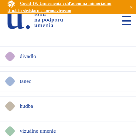
Covid-19: Usmernenia vzhľadom na mimoriadnu
×
situáciu súvisiacu s koronavírusom
divadlo
tanec
hudba
vizuálne umenie