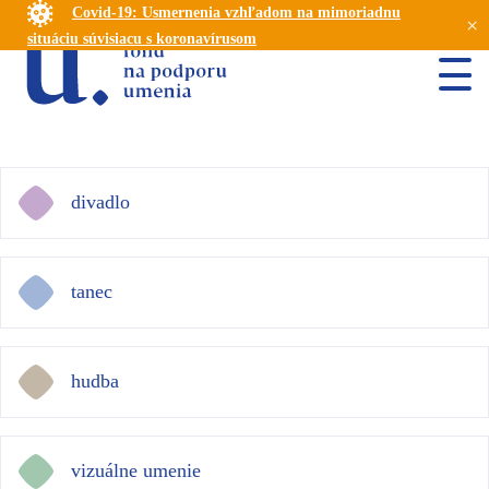
Covid-19: Usmernenia vzhľadom na mimoriadnu
×
situáciu súvisiacu s koronavírusom
divadlo
tanec
hudba
vizuálne umenie