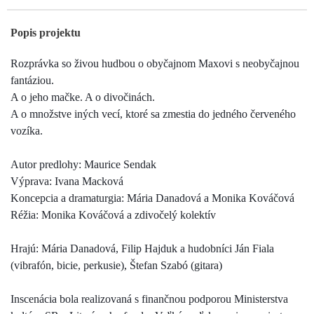
Popis projektu
Rozprávka so živou hudbou o obyčajnom Maxovi s neobyčajnou
fantáziou.
A o jeho mačke. A o divočinách.
A o množstve iných vecí, ktoré sa zmestia do jedného červeného
vozíka.
Autor predlohy: Maurice Sendak
Výprava: Ivana Macková
Koncepcia a dramaturgia: Mária Danadová a Monika Kováčová
Réžia: Monika Kováčová a zdivočelý kolektív
Hrajú: Mária Danadová, Filip Hajduk a hudobníci Ján Fiala
(vibrafón, bicie, perkusie), Štefan Szabó (gitara)
Inscenácia bola realizovaná s finančnou podporou Ministerstva