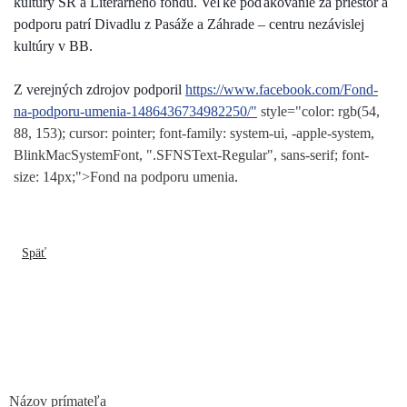
kultúry SR a Literárneho fondu. Veľké poďakovanie za priestor a
podporu patrí Divadlu z Pasáže a Záhrade – centru nezávislej
kultúry v BB.
Z verejných zdrojov podporil
https://www.facebook.com/Fond-
na-podporu-umenia-1486436734982250/"
style="color: rgb(54,
88, 153); cursor: pointer; font-family: system-ui, -apple-system,
BlinkMacSystemFont, ".SFNSText-Regular", sans-serif; font-
size: 14px;">Fond na podporu umenia
.
Späť
Názov prímateľa