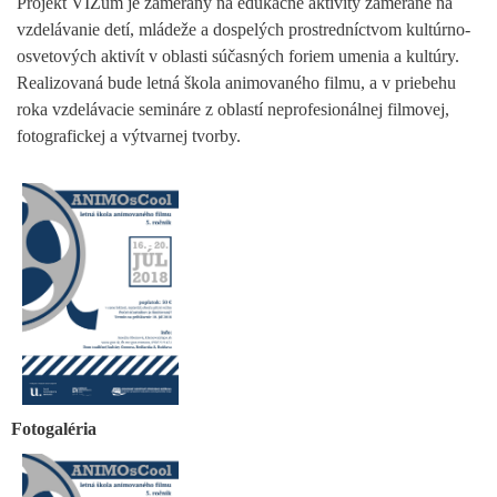
Projekt VIZum je zameraný na edukačné aktivity zamerané na
vzdelávanie detí, mládeže a dospelých prostredníctvom kultúrno-
osvetových aktivít v oblasti súčasných foriem umenia a kultúry.
Realizovaná bude letná škola animovaného filmu, a v priebehu
roka vzdelávacie semináre z oblastí neprofesionálnej filmovej,
fotografickej a výtvarnej tvorby.
Fotogaléria