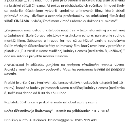
a pokračuje, „deti a mladí ľudia pod jeho vedením získavajú najvyššie ocenenia
na krajskej súťaži Cineama. Aj počas predchádzajúcich ročníkov filmovej školy
sa podarilo účastníkom vytvoriť spoločne animované filmy, ktoré získali
priaznivé ohlasy divákov a ocenenia profesionálov na
celoštátnej filmárskej
súťaži CINEAMA
. S vlaňajším filmom Zimné radovánky dokonca 1. miesto!"
„Zaujímavou možnosťou určite bude naučiť sa v tejto neformálnej a kreatívnej
prázdninovej škole úpravu obrázkov v grafickom editore, nahrávanie ruchov,
montáž filmu. Zábavnou a hravou formou už za týždeň vznikne spoločným
úsilím všetkých účastníkov krátky animovaný film, ktorý uvedieme v premiére v
piatok 20. júla 2018 v Dome tradičnej kultúry Gemera (Betliarska 8, Rožňava),"
dodáva autorka projektu Anežka Kleinová.
ANIMOsCool je súčasťou projektu na podporu vizuálneho umenia VIZum.
Projekt z verejných zdrojov podporil a hlavným partnerom je
Fond na podporu
umenia.
Projekt je určený pre tvorivých záujemcov všetkých vekových kategórií (od 10
rokov), konať sa bude v priestoroch Domu tradičnej kultúry Gemera (Betliarska
8, Rožňava) denne od 8.00 do 16.00 hod.
Poplatok: 50 € (v cene je školné, materiál, obed a pitný režim)
Počet účastníkov je limitovaný! Termín na prihlásenie: 10. 7. 2018
Prihlášky a info: A. Kleinová, kleinova@gos.sk, 0905 919 431