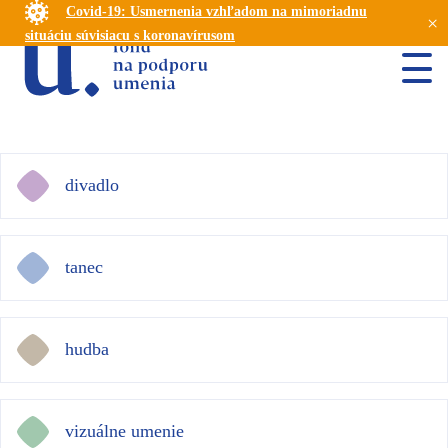
Covid-19: Usmernenia vzhľadom na mimoriadnu
×
situáciu súvisiacu s koronavírusom
divadlo
tanec
hudba
vizuálne umenie