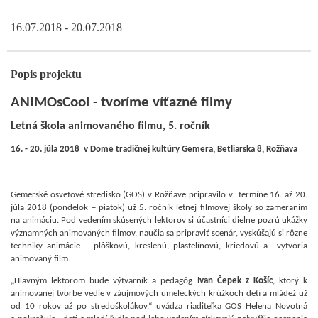
16.07.2018 - 20.07.2018
Popis projektu
ANIMOsCool - tvoríme víťazné filmy
Letná škola animovaného filmu, 5. ročník
16. - 20. júla 2018 v Dome tradičnej kultúry Gemera, Betliarska 8, Rožňava
Gemerské osvetové stredisko (GOS) v Rožňave pripravilo v termíne 16. až 20.
júla 2018 (pondelok – piatok) už 5. ročník letnej filmovej školy so
zameraním
na animáciu. Pod vedením skúsených lektorov si účastníci dielne pozrú ukážky
významných animovaných filmov, naučia sa pripraviť scenár, vyskúšajú si rôzne
techniky animácie – plôškovú, kreslenú, plastelínovú, kriedovú a vytvoria
animovaný film.
„Hlavným lektorom bude výtvarník a pedagóg
Ivan Čepek z Košíc
, ktorý k
animovanej tvorbe vedie v záujmových umeleckých krúžkoch deti a mládež už
od 10 rokov až po stredoškolákov,“ uvádza riaditeľka GOS Helena Novotná