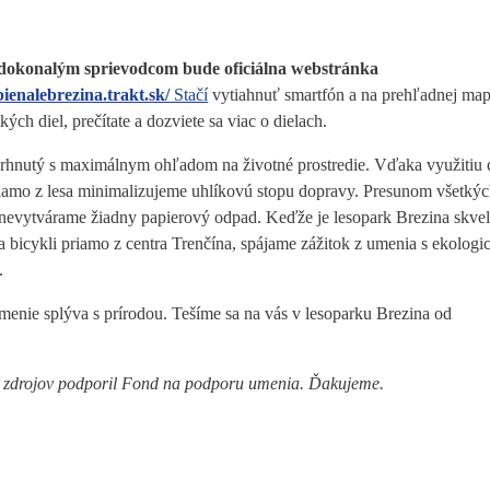
dokonalým sprievodcom bude oficiálna webstránka
bienalebrezina.trakt.sk/
Stačí
vytiahnuť smartfón a na prehľadnej ma
kých diel, prečítate a dozviete sa viac o dielach.
vrhnutý s maximálnym ohľadom na životné prostredie. Vďaka využitiu 
riamo z lesa minimalizujeme uhlíkovú stopu dopravy. Presunom všetký
 nevytvárame žiadny papierový odpad. Keďže je lesopark Brezina skve
a bicykli priamo z centra Trenčína, spájame zážitok z umenia s ekolog
.
umenie splýva s prírodou. Tešíme sa na vás v lesoparku Brezina od
ch zdrojov podporil Fond na podporu umenia. Ďakujeme.