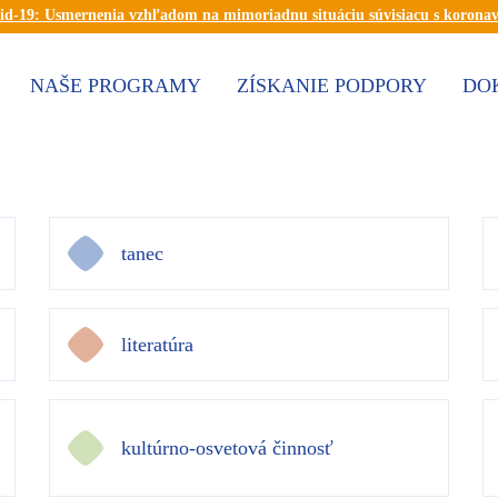
id-19: Usmernenia vzhľadom na mimoriadnu situáciu súvisiacu s korona
NAŠE PROGRAMY
ZÍSKANIE PODPORY
DO
tanec
literatúra
kultúrno-osvetová činnosť