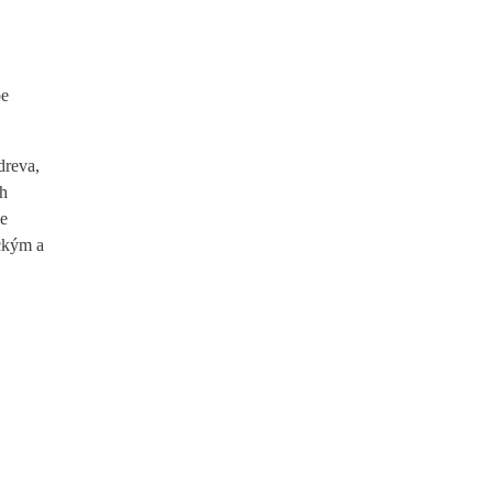
pe
dreva,
ch
le
ickým a