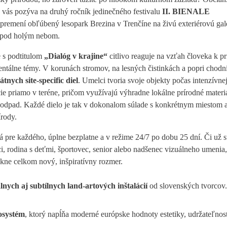
ás pozýva na druhý ročník jedinečného festivalu
II. BIENALE
ý premení obľúbený lesopark Brezina v Trenčíne na živú exteriérovú gal
 pod holým nebom.
e s podtitulom
„Dialóg v krajine“
citlivo reaguje na vzťah človeka k pr
ntálne témy. V korunách stromov, na lesných čistinkách a popri chod
átnych site-specific diel
. Umelci tvoria svoje objekty počas intenzívne
ie priamo v teréne, pričom využívajú výhradne lokálne prírodné materi
 odpad. Každé dielo je tak v dokonalom súlade s konkrétnym miestom 
rody.
á pre každého, úplne bezplatne a v režime 24/7 po dobu 25 dní. Či už s
, rodina s deťmi, športovec, senior alebo nadšenec vizuálneho umenia
kne celkom nový, inšpiratívny rozmer.
ych aj subtílnych land-artových inštalácií
od slovenských tvorcov
osystém
, ktorý napĺňa moderné európske hodnoty estetiky, udržateľnost