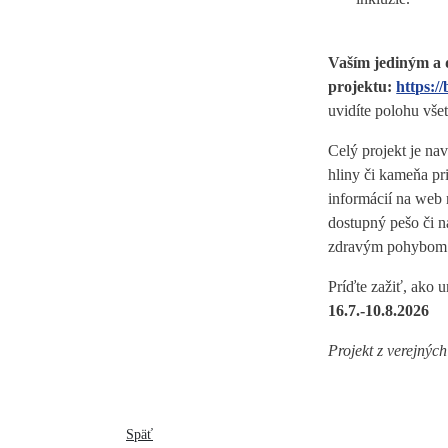
Vaším jediným a 
projektu:
https://
uvidíte polohu všet
Celý projekt je na
hliny či kameňa p
informácií na web
dostupný pešo či n
zdravým pohybom
Príďte zažiť, ako 
16.7.-10.8.2026
Projekt z verejný
Späť