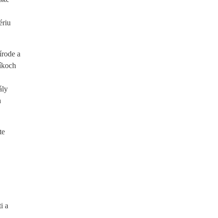
ériu
írode a
níkoch
j
ály
a
te
,
.
i a