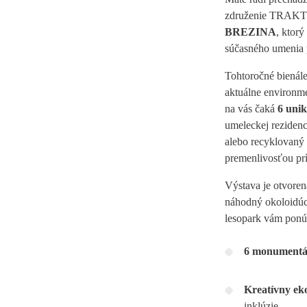
združenie TRAKT v
BREZINA
, ktor
súčasného umenia
Tohtoročné bienál
aktuálne environme
na vás čaká
6 unik
umeleckej rezidenc
alebo recyklovaný
premenlivosťou prí
Výstava je otvoren
náhodný okoloidúci
lesopark vám ponú
6 monumentáln
Kreatívny ek
inklúzie.