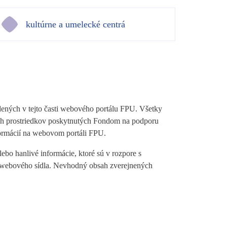
kultúrne a umelecké centrá
dených v tejto časti webového portálu FPU. Všetky
ných prostriedkov poskytnutých Fondom na podporu
ormácií na webovom portáli FPU.
bo hanlivé informácie, ktoré sú v rozpore s
ti webového sídla. Nevhodný obsah zverejnených