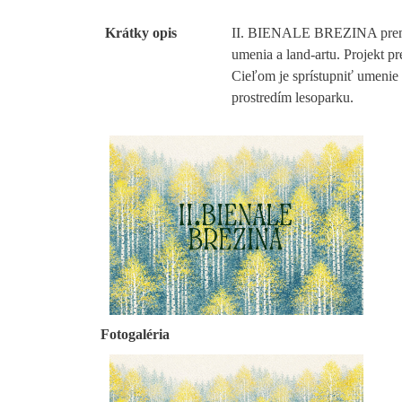
Krátky opis
II. BIENALE BREZINA premení
umenia a land-artu. Projekt pre
Cieľom je sprístupniť umenie 
prostredím lesoparku.
Fotogaléria