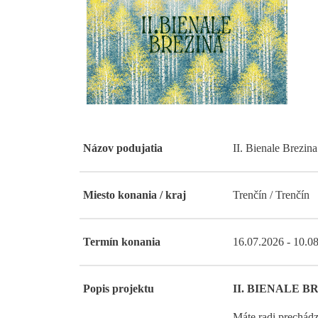
Názov podujatia
II. Bienale Brezina
Miesto konania / kraj
Trenčín / Trenčín
Termín konania
16.07.2026 - 10.0
Popis projektu
II. BIENALE BREZ
Máte radi prechád