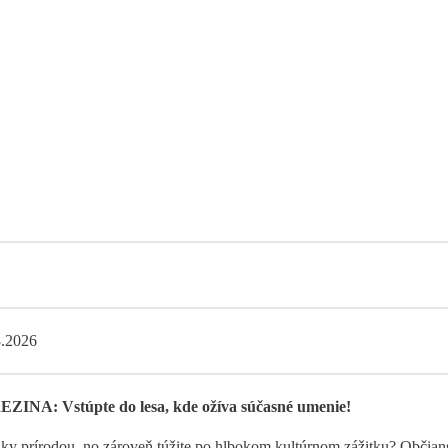
8.2026
INA: Vstúpte do lesa, kde ožíva súčasné umenie!
zky prírodou, no zároveň túžite po hlbokom kultúrnom zážitku? Občian