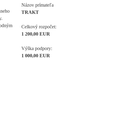
Názov prímateľa
lneho
TRAKT
y.
írodným
Celkový rozpočet:
1 200,00 EUR
Výška podpory:
1 000,00 EUR