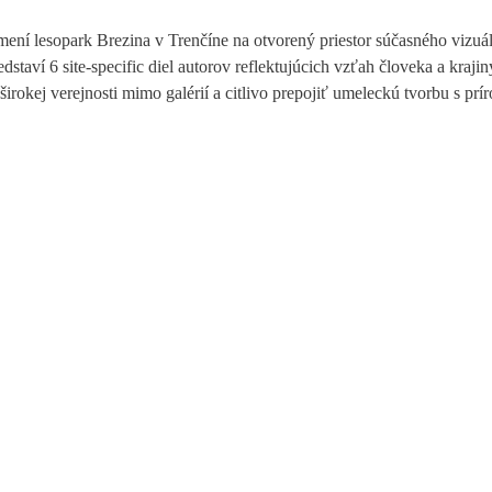
 lesopark Brezina v Trenčíne na otvorený priestor súčasného vizuá
dstaví 6 site-specific diel autorov reflektujúcich vzťah človeka a krajin
širokej verejnosti mimo galérií a citlivo prepojiť umeleckú tvorbu s pr