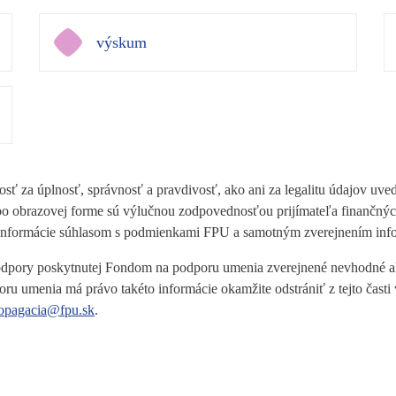
výskum
ť za úplnosť, správnosť a pravdivosť, ako ani za legalitu údajov uve
alebo obrazovej forme sú výlučnou zodpovednosťou prijímateľa finanč
 informácie súhlasom s podmienkami FPU a samotným zverejnením inf
 podpory poskytnutej Fondom na podporu umenia zverejnené nevhodné ale
oru umenia má právo takéto informácie okamžite odstrániť z tejto čas
opagacia@fpu.sk
.