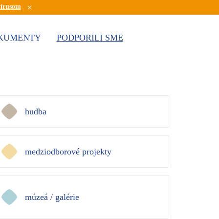
×
vírusom
KUMENTY
PODPORILI SME
hudba
medziodborové projekty
múzeá / galérie