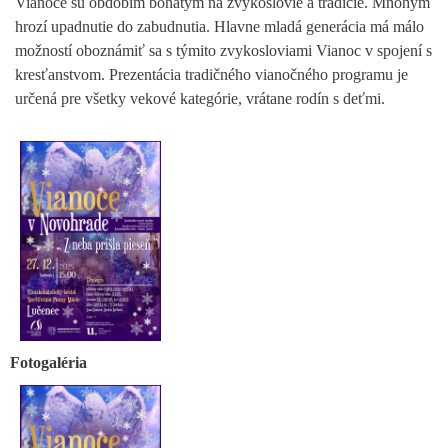
Vianoce sú obdobím bohatým na zvykoslovie a tradície. Mnohým
hrozí upadnutie do zabudnutia. Hlavne mladá generácia má málo
možností oboznámiť sa s týmito zvykosloviami Vianoc v spojení s
kresťanstvom. Prezentácia tradičného vianočného programu je
určená pre všetky vekové kategórie, vrátane rodín s deťmi.
Fotogaléria