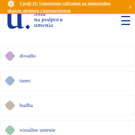
Covid-19: Usmernenia vzhľadom na mimoriadnu
×
situáciu súvisiacu s koronavírusom
divadlo
tanec
hudba
vizuálne umenie