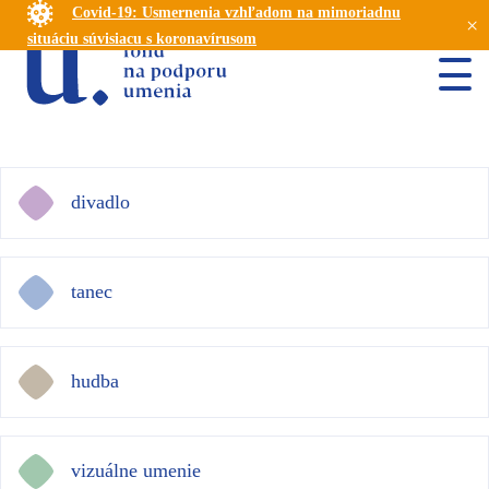
Covid-19: Usmernenia vzhľadom na mimoriadnu
×
situáciu súvisiacu s koronavírusom
divadlo
tanec
hudba
vizuálne umenie