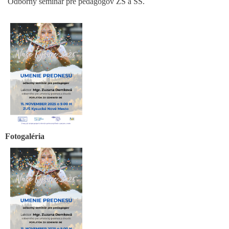
Odborný seminár pre pedagógov ZŠ a SŠ.
Fotogaléria