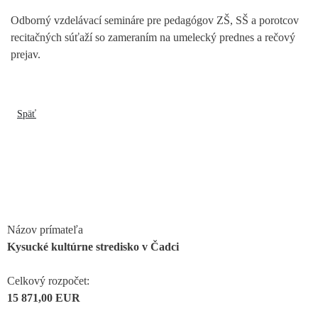
Odborný vzdelávací semináre pre pedagógov ZŠ, SŠ a porotcov
recitačných súťaží so zameraním na umelecký prednes a rečový
prejav.
Späť
Názov prímateľa
Kysucké kultúrne stredisko v Čadci
Celkový rozpočet:
15 871,00 EUR