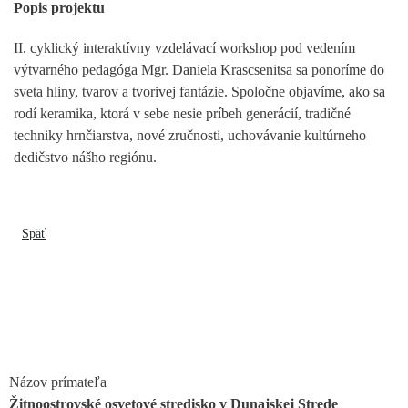
Popis projektu
II. cyklický interaktívny vzdelávací workshop
p
od vedením
výtvarného pedagóga Mgr. Daniela Krascsenitsa sa ponoríme do
sveta hliny, tvarov a tvorivej fantázie. Spoločne objavíme, ako sa
rodí keramika, ktorá v sebe nesie príbeh generácií, tradičné
techniky hrnčiarstva, nové zručnosti, uchovávanie kultúrneho
dedičstvo nášho regiónu.
Späť
Názov prímateľa
Žitnoostrovské osvetové stredisko v Dunajskej Strede