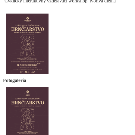
Cyklický interaktívny vzdelávací workshop, tvorivá dielňa
Fotogaléria