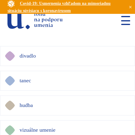
Covid-19: Usmernenia vzhľadom na mimoriadnu
×
situáciu súvisiacu s koronavírusom
divadlo
tanec
hudba
vizuálne umenie