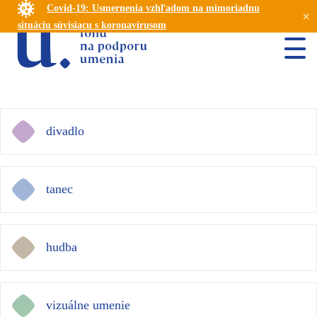
Covid-19: Usmernenia vzhľadom na mimoriadnu
×
situáciu súvisiacu s koronavírusom
divadlo
tanec
hudba
vizuálne umenie