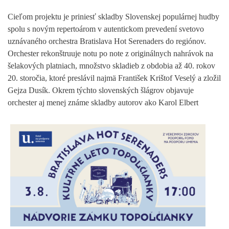
Cieľom projektu je priniesť skladby Slovenskej populárnej hudby
spolu s novým repertoárom v autentickom prevedení svetovo
uznávaného orchestra Bratislava Hot Serenaders do regiónov.
Orchester rekonštruuje notu po note z originálnych nahrávok na
šelakových platniach, množstvo skladieb z obdobia až 40. rokov
20. storočia, ktoré preslávil najmä František Krištof Veselý a zložil
Gejza Dusík. Okrem týchto slovenských šlágrov objavuje
orchester aj menej známe skladby autorov ako Karol Elbert