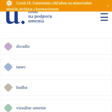
Covid-19: Usmernenia vzhľadom na mimoriadnu
×
situáciu súvisiacu s koronavírusom
divadlo
tanec
hudba
vizuálne umenie