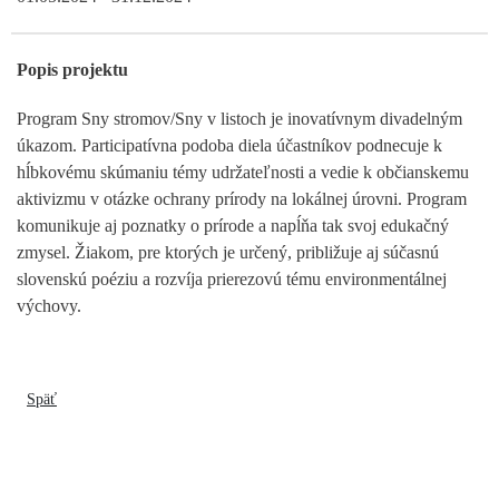
Popis projektu
Program Sny stromov/Sny v listoch je inovatívnym divadelným
úkazom. Participatívna podoba diela účastníkov podnecuje k
hĺbkovému skúmaniu témy udržateľnosti a vedie k občianskemu
aktivizmu v otázke ochrany prírody na lokálnej úrovni. Program
komunikuje aj poznatky o prírode a napĺňa tak svoj edukačný
zmysel. Žiakom, pre ktorých je určený, približuje aj súčasnú
slovenskú poéziu a rozvíja prierezovú tému environmentálnej
výchovy.
Späť