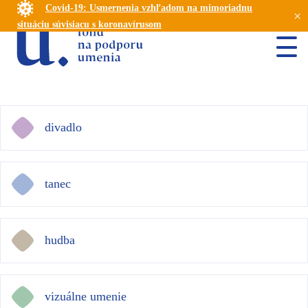
Covid-19: Usmernenia vzhľadom na mimoriadnu
×
situáciu súvisiacu s koronavírusom
divadlo
tanec
hudba
vizuálne umenie