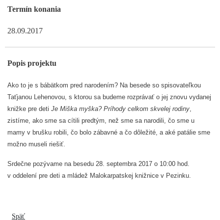
Termín konania
28.09.2017
Popis projektu
Ako to je s bábätkom pred narodením? Na besede so spisovateľkou
Taťjanou Lehenovou, s ktorou sa budeme rozprávať o jej znovu vydanej
knižke pre deti
Je Miška myška? Príhody celkom skvelej rodiny
,
zistíme, ako sme sa cítili predtým, než sme sa narodili, čo sme u
mamy v brušku robili, čo bolo zábavné a čo dôležité, a aké patálie sme
možno museli riešiť.
Srdečne pozývame na besedu 28. septembra 2017 o 10:00 hod.
v oddelení pre deti a mládež Malokarpatskej knižnice v Pezinku.
Späť