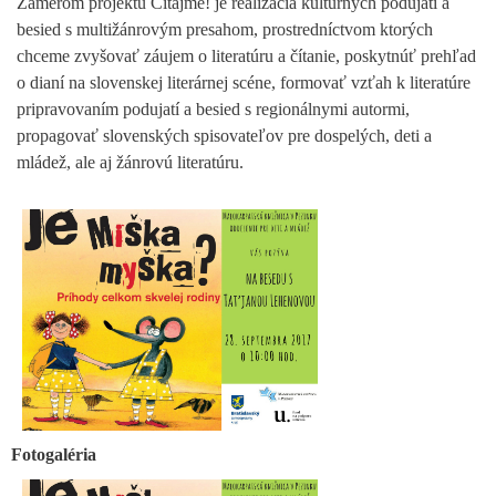
Zámerom projektu Čítajme! je realizácia kultúrnych podujatí a
besied s multižánrovým presahom, prostredníctvom ktorých
chceme zvyšovať záujem o literatúru a čítanie, poskytnúť prehľad
o dianí na slovenskej literárnej scéne, formovať vzťah k literatúre
pripravovaním podujatí a besied s regionálnymi autormi,
propagovať slovenských spisovateľov pre dospelých, deti a
mládež, ale aj žánrovú literatúru.
Fotogaléria