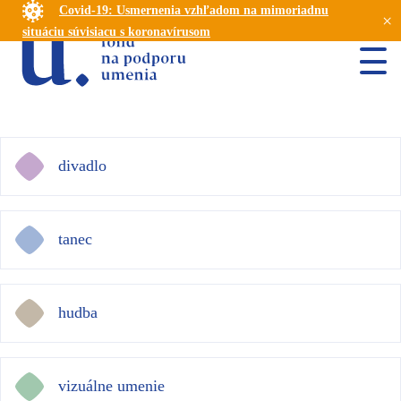
Covid-19: Usmernenia vzhľadom na mimoriadnu
×
situáciu súvisiacu s koronavírusom
divadlo
tanec
hudba
vizuálne umenie