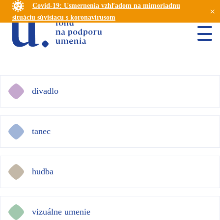
Covid-19: Usmernenia vzhľadom na mimoriadnu
×
situáciu súvisiacu s koronavírusom
divadlo
tanec
hudba
vizuálne umenie