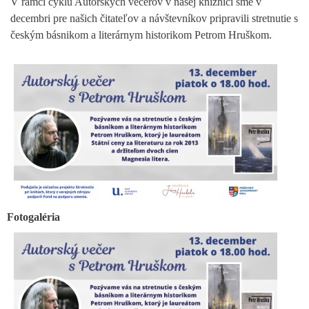
V rámci cyklu Autorských večerov v našej knižnici sme v
decembri pre našich čitateľov a návštevníkov pripravili stretnutie s
českým básnikom a literárnym historikom Petrom Hruškom.
Fotogaléria