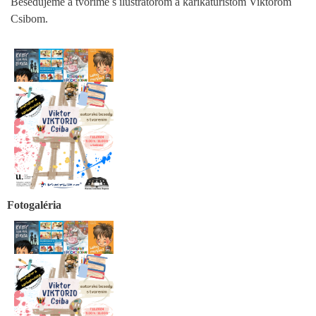
Besedujeme a tvoríme s ilustrátorom a karikaturistom Viktorom
Csibom.
Fotogaléria