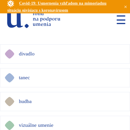
Covid-19: Usmernenia vzhľadom na mimoriadnu
×
situáciu súvisiacu s koronavírusom
divadlo
tanec
hudba
vizuálne umenie