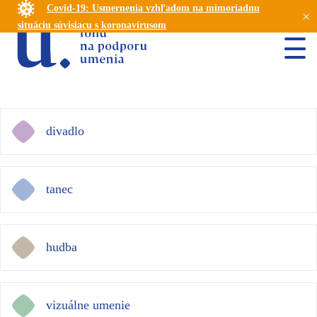
Covid-19: Usmernenia vzhľadom na mimoriadnu
×
situáciu súvisiacu s koronavírusom
divadlo
tanec
hudba
vizuálne umenie