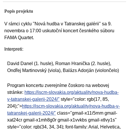
Popis projektu
V rámci cyklu "Nová hudba v Tatranskej galérii" sa 9.
novembra o 17:00 uskutoční koncert česnkého súboru
FAMA Quartet.
Interpreti:
David Danel (1. husle), Roman Hranička (2. husle),
Ondřej Martinovský (viola), Balázs Adorján (violončelo)
Program koncertu zverejníme čoskoro na webovej
stránke:
https://iscm-slovakia.org/aktuality/nova-hudba-
v-tatranskej-galerii-2024/"
style="color: rgb(17, 85,
204);">
https://iscm-slovakia.org/aktuality/nova-hudba-v-
tatranskej-galerii-2024/"
class="gmail-x11i5rnm gmail-
xat24cr gmail-x1mh8g0r gmail-x1vvkbs gmail-xtlvy1s"
style="color: rgb(34, 34, 34); font-family: Arial, Helvetica,