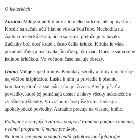
O lektorkách:
Zuzana
:
Miluje superhrdinov a to nielen srdcom, ale aj mysľou.
Kresliť sa začala učiť hlavne vďaka YouTube. Nechodila na
žiadnu umeleckú školu, učila sa sama, pretože ju to bavilo.
Začiatky boli dosť kruté a často čelila kritike. Kritika ju však
posunula ďalej a maľovala čím ďalej, tým viac. Dnes je sama sebe
jedinou kritičkou. Vo voľnom čase maľuje obrazy.
Ivana:
Miluje superhrdinov. Komiksy, seriály a filmy o nich sú jej
najväčšou inšpiráciou. Láska k nim ju priviedla k písaniu
komiksov, ktoré sa stali súčasťou jej života. Baví ju písať aj
poviedky, ktoré jej pomáhajú dostať z hlavy všetky nekonečné a
zvláštne myšlienky. Vo voľnom čase píše krimi, fantasy a
apokalyptické poviedky. Aktuálne pracuje na vlastnej knihe.
Podujatie z verejných zdrojov podporil Fond na podporu umenia,
v rámci programu Umenie pre školy.
Na tomto verejnom podujatí budú vyhotovované fotografie