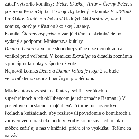
zatiaľ vytvorilo komiksy:
Peter: Skúška, Artúr – Čierny Peter
, s
postavou Petra a Šprta. Ekologický ladený je komiks
Eco&Tank.
Pre žiakov štvrtého ročníka základných škôl sestry vytvorili
komiks, ktorý je súčasťou školskej Čítanky.
Komiks
Čiernovlasý princ
otvárajúci tému diskriminácie bol
vydaný s podporou Ministerstva kultúry.
Demo a Diana
sa venuje slobodnej voľbe čiže demokracii a
vznikol pred voľbami. V komikse
Extraliga
sa čitatelia zoznámia
s princípmi fair play v športe i živote.
Najnovší komiks
Demo a Diana: Voľba je tvoja 2
sa bude
venovať demokracii a finančným problémom.
Mladé autorky vyrástli na fantasy, sci fi a seriáloch o
superhrdinoch a ich obľúbencom je jednoznačne Batman:-) V
posledných mesiacoch majú dievčatá turné po slovenských
školách a knižniciach, aby rozširovali povedomie o komiksoch a
zároveň vedú praktické hodiny tvorby komiksov. Jednu takú
môžete zažiť aj u nás v knižnici, príďte si to vyskúšať. Tešíme sa
na vás!