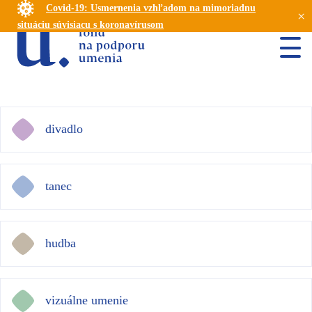
Covid-19: Usmernenia vzhľadom na mimoriadnu
×
situáciu súvisiacu s koronavírusom
divadlo
tanec
hudba
vizuálne umenie