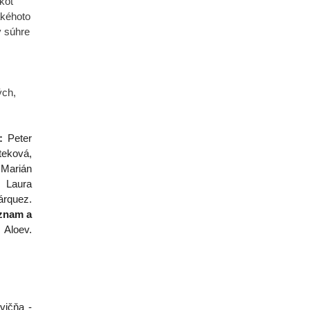
kot
akéhoto
v súhre
ých,
a:
Peter
teková,
Marián
:
Laura
rquez.
znam a
Aloev.
vičňa -