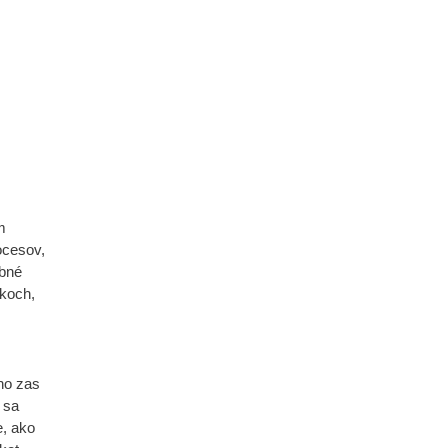
m
ocesov,
bné
ykoch,
 ho zas
 sa
e, ako