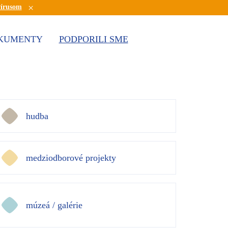
×
vírusom
KUMENTY
PODPORILI SME
hudba
medziodborové projekty
múzeá / galérie