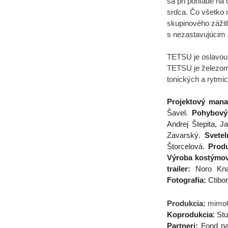
sa pri pohľade na
srdca. Čo všetko 
skupinového zážit
s nezastavujúcim
TETSU je oslavou p
TETSU je železom,
tonických a rytmi
Projektový mana
Šavel.
Pohybový 
Andrej Štepita, J
Zavarský.
Svetel
Štorcelová.
Produ
Výroba kostýmov
trailer:
Noro Kna
Fotografia:
Ctibo
Produkcia:
mimo
Koprodukcia
: St
Partneri:
Fond na 