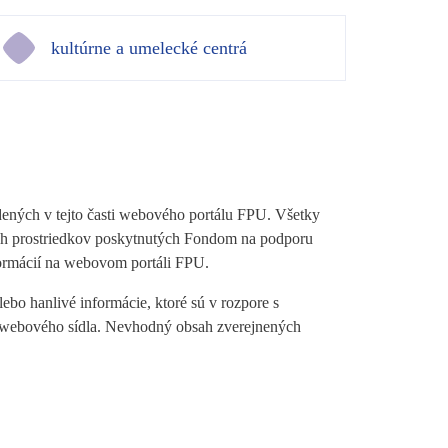
kultúrne a umelecké centrá
dených v tejto časti webového portálu FPU. Všetky
ných prostriedkov poskytnutých Fondom na podporu
ormácií na webovom portáli FPU.
bo hanlivé informácie, ktoré sú v rozpore s
ti webového sídla. Nevhodný obsah zverejnených