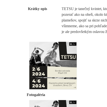
Krátky opis
TETSU je tanečný kvintet, k
pozerať ako na oheň, okolo k
plameňov, spojiť sa skrze nic
všimneme, ako sa pri pohľad
je ale predovšetkým oslavou ži
Fotogaléria