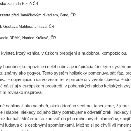
rská zahrada Plzeň ČR
azzetta před Janáčkovým divadlem, Brno, ČR
rk Gustava Mahlera, Jihlava, ČR
ivadlo DRAK, Hradec Králové, ČR
kvintet, ktorý vznikal v úzkom prepojení s hudobnou kompozíciou.
y hudobnej kompozície i celého diela je inšpirácia čínskym systémo
u známy ako gogyō). Tento systém holisticky pomenúva päť fáz, pr
... – objavujúcich sa vo vesmíre, v prírode či v živote človek
a.Podo
 nájsť aj v európskom prostredí, v pohanských alebo keltských zv
 tím rovnako inšpiroval.
 nahliadať ako na oheň, okolo ktorého sedíme, tancujeme, žijeme.
 i slabne, niekedy od jeho žiary potrebujeme odvrátiť zrak, inokedy
rozdúchať. Môžeme sa zadívať do jeho mihotavých plameňov, spojiť
mi ľudstva či s osobnými spomienkami. Možno si po chvíli všimnem