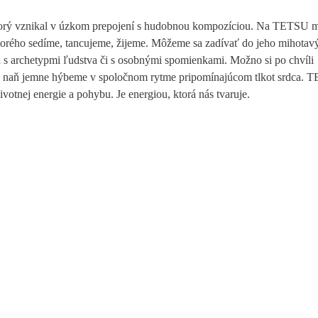
torý vznikal v úzkom prepojení s hudobnou kompozíciou. Na TETSU 
torého sedíme, tancujeme, žijeme. Môžeme sa zadívať do jeho mihotav
h s archetypmi ľudstva či s osobnými spomienkami. Možno si po chvíli
e naň jemne hýbeme v spoločnom rytme pripomínajúcom tlkot srdca.
votnej energie a pohybu. Je energiou, ktorá nás tvaruje.