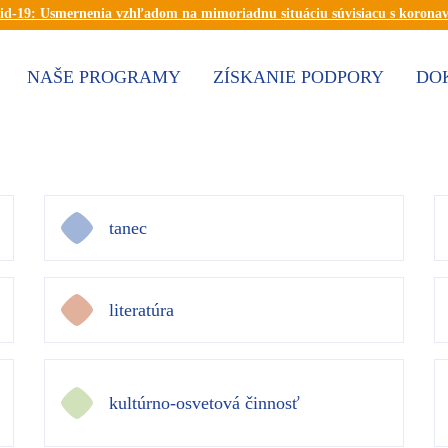
id-19: Usmernenia vzhľadom na mimoriadnu situáciu súvisiacu s korona
NAŠE PROGRAMY
ZÍSKANIE PODPORY
DO
tanec
literatúra
kultúrno-osvetová činnosť