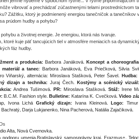
 oheň jemne hýbeme v spoločnom rytme... V rytme pripomínajúcom tl
môže vibrovať a prechádzať zúčastnenými telami prostredníctvom t
ku? Zážitku, ktorý je podmienený energiou tanečníčok a tanečníkov 
 sa prúdom hudby a pohybu?
ohybu a životnej energie. Je energiou, ktorá nás tvaruje.
 ktoré kuje päť tancujúcich tiel v atmosfére meniacich sa dynamick
ckých fáz hudby.
žment a produkcia:
Barbora Janáková.
Koncept a choreografi
materiál a tanec
: Barbora Janáková, Eva Priečková, Silvia Svi
aro Viňarský, alternácia: Miroslava Stašková, Peter Šavel.
Hudba:
ný dizajn a technika:
Juraj Čech.
Kostýmy a scénický vizuál
kcia:
Andrea Tušimová.
PR:
Miroslava Stašková.
Stáž:
Irene Má
:
B.C.M. Fashion style.
Bulletine:
Katarína K
.
Cvečková.
Video zá
p, Ivona Lichá
Grafický dizajn:
Ivana Kleinová.
Logo:
Timur 
r Bachratý, Darja Lukjanenko, Nina Pacherová, Natália Zajačiková.
Os
udio Alta, Nová Cvernovka.
podporu umenia,Bratislavský samosprávny kraj, Erazmus+, Teloc