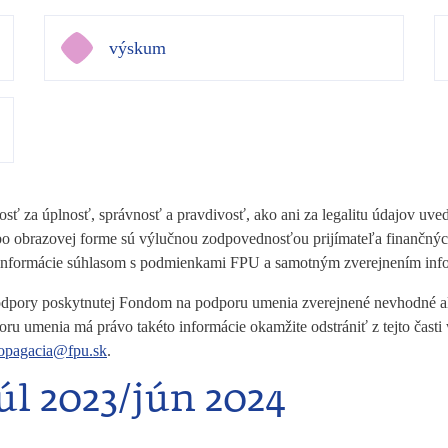
výskum
ť za úplnosť, správnosť a pravdivosť, ako ani za legalitu údajov uve
alebo obrazovej forme sú výlučnou zodpovednosťou prijímateľa finanč
 informácie súhlasom s podmienkami FPU a samotným zverejnením inf
 podpory poskytnutej Fondom na podporu umenia zverejnené nevhodné ale
oru umenia má právo takéto informácie okamžite odstrániť z tejto čas
opagacia@fpu.sk
.
l 2023/jún 2024