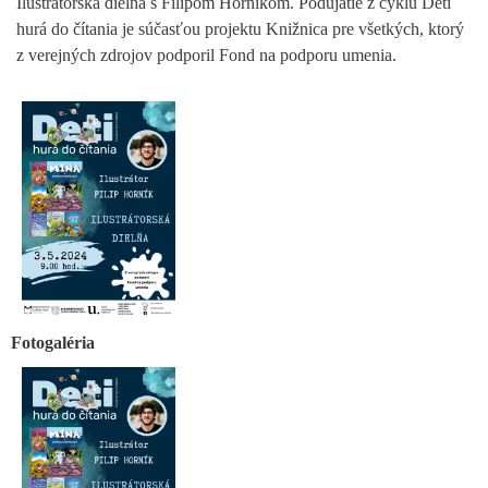
Ilustrátorská dielňa s Filipom Horníkom. Podujatie z cyklu Deti
hurá do čítania je súčasťou projektu Knižnica pre všetkých, ktorý
z verejných zdrojov podporil Fond na podporu umenia.
Fotogaléria