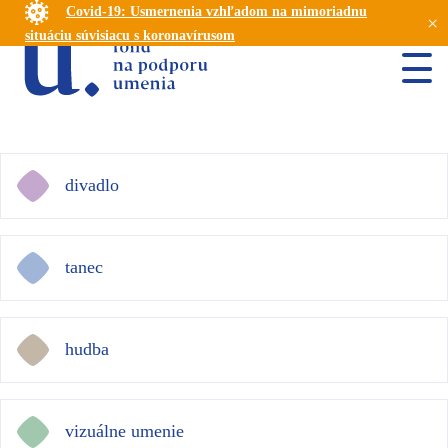
Covid-19: Usmernenia vzhľadom na mimoriadnu
×
situáciu súvisiacu s koronavírusom
divadlo
tanec
hudba
vizuálne umenie