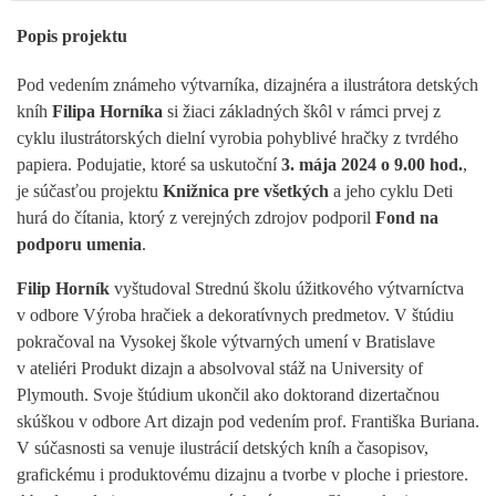
Popis projektu
Pod vedením známeho výtvarníka, dizajnéra a ilustrátora detských
kníh
Filipa Horníka
si žiaci základných škôl v rámci prvej z
cyklu ilustrátorských dielní vyrobia pohyblivé hračky z tvrdého
papiera. Podujatie, ktoré sa uskutoční
3. mája 2024 o 9.00 hod.
,
je súčasťou projektu
Knižnica pre všetkých
a jeho cyklu Deti
hurá do čítania, ktorý z verejných zdrojov podporil
Fond na
podporu umenia
.
Filip Horník
vyštudoval Strednú školu úžitkového výtvarníctva
v odbore Výroba hračiek a dekoratívnych predmetov. V štúdiu
pokračoval na Vysokej škole výtvarných umení v Bratislave
v ateliéri Produkt dizajn a absolvoval stáž na University of
Plymouth. Svoje štúdium ukončil ako doktorand dizertačnou
skúškou v odbore Art dizajn pod vedením prof. Františka Buriana.
V súčasnosti sa venuje ilustrácií detských kníh a časopisov,
grafickému i produktovému dizajnu a tvorbe v ploche i priestore.