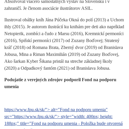
Absolvoval viacero samostatných výstav na Slovensku i v
zahraničí. Je členom asociácie ilustrátorov ASIL.
Ilustroval obálky kníh Jána Púčeka Okná do polí (2013) a Uchom
ihly (2015). Je autorom ilustrácií ku knihám pre deti ako napríklad
Netopierik, zombíci a čudo z Marsu (2016), Kremnickí permoníci
(2016), Spišskí permoníci (2017) od Zuzany Boďovej; Stratený
kráľ (2018) od Romana Brata, Zberný dvor (2019) od Branislava
Jobusa, Mina a Riman Maximilián (2019) od Zuzany Boďovej,
Ako šarkan Kyber Šikana pristál na streche základnej školy
(2020) a Odpadkový fantóm (2021) od Branislava Jobusa.
Podujatie z verejných zdrojov podporil Fond na podporu
umenia
https://www.fpu.sk/sk/">
alt="Fond na podporu umenia"
src="
https://www.fpu.sk/sk/">
style="width: 400px; height:
188px;" title="Fond na podporu umenia - Položka bude otvorená