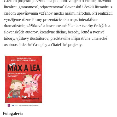
Cieľom projektu je vzbudiť a podporiť záujem o čítanie, rozvinúť
literárnu gramotnosť, odprezentovať slovenskú i českú literatúru s
cieľom upevňovania vzťahov medzi našimi národmi. Pri realizácii
využijeme rôzne formy prezentácie ako napr. interaktívne
dramatizácie, zážitkové a inscenované čítania z tvorby českých a
slovenských autorov, kreatívne dielne, besedy, letné a tvorivé
tábory, výstavy ilustrátorov, predstavíme inšpiratívne umelecké
osobnosti, detské časopisy a čitateľské projekty.
Fotogaléria