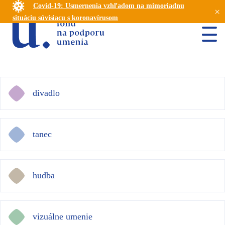
Covid-19: Usmernenia vzhľadom na mimoriadnu
×
situáciu súvisiacu s koronavírusom
divadlo
tanec
hudba
vizuálne umenie