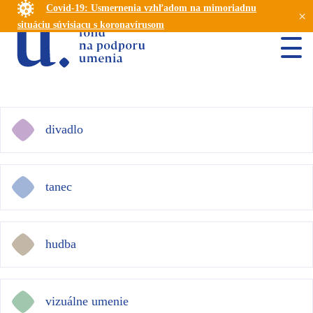
Covid-19: Usmernenia vzhľadom na mimoriadnu
×
situáciu súvisiacu s koronavírusom
divadlo
tanec
hudba
vizuálne umenie