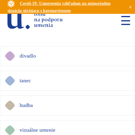
Covid-19: Usmernenia vzhľadom na mimoriadnu
×
situáciu súvisiacu s koronavírusom
divadlo
tanec
hudba
vizuálne umenie