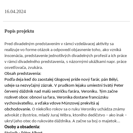
16.04.2024
Popis projektu
Pred divadelným predstavením v rámci vzdelávacej aktivity sa
realizuje vo forme otázok a odpovedí objasnenie toho, ako vzniká
inscenácia, predstavenie jednotlivých divadelných profesií a ich práce
v rámci divadelného predstavenia, s názornými ukážkami napr. práce
osvetľovača, zvukára.
Obsah predstavenia: 
Podľa deja keď do zaostalej Glogovej príde nový farár, pán Bélyi, 
udeje sa nezvyčajný zázrak. V prudkom lejaku umiestni Svätý Peter 
červený dáždnik nad malú sestričku farára, Veroniku. Tým začne 
rozkvet obce: obnoví sa fara, Veronika dostane francúzsku 
vychovávateľku, a vďaka vdove Münzovej prekvitá aj 
obchodovanie. 
O niekoľko rokov sa o ruku Veroniky uchádza známy
advokát z Bystrice, mladý Juraj Wibra, ktorého dedičstvo – ako inak –
ukryl jeho otec do rukoväte dáždnika. A začne sa boj o majetok...
Osoby a obsadenia: