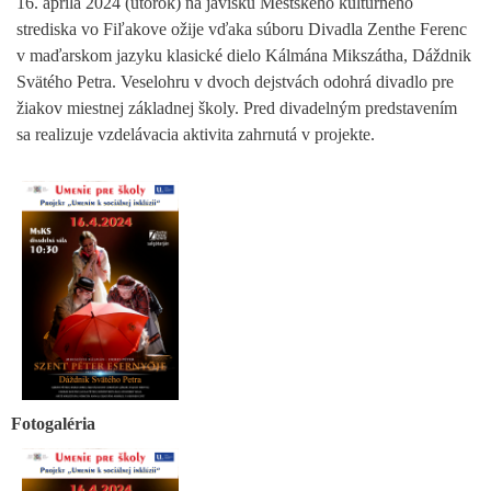
16. apríla 2024 (utorok) na javisku Mestského kultúrneho
strediska vo Fiľakove ožije vďaka súboru Divadla Zenthe Ferenc
v maďarskom jazyku klasické dielo Kálmána Mikszátha, Dáždnik
Svätého Petra. Veselohru v dvoch dejstvách odohrá divadlo pre
žiakov miestnej základnej školy. Pred divadelným predstavením
sa realizuje vzdelávacia aktivita zahrnutá v projekte.
Fotogaléria