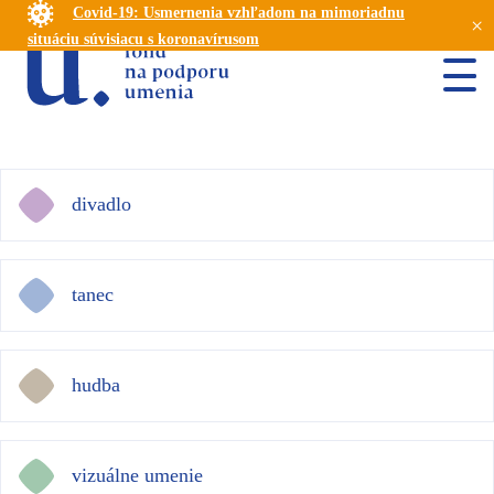
Covid-19: Usmernenia vzhľadom na mimoriadnu
×
situáciu súvisiacu s koronavírusom
divadlo
tanec
hudba
vizuálne umenie