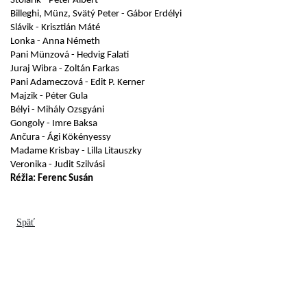
Stolarik - Péter Albert 
Billeghi, Münz, Svätý Peter - Gábor Erdélyi 
Slávik - Krisztián Máté 
Lonka - Anna Németh 
Pani Münzová - Hedvig Falati 
Juraj Wibra - Zoltán Farkas
Pani Adameczová - Edit P. Kerner 
Majzik - Péter Gula
Bélyi - Mihály Ozsgyáni 
Gongoly - Imre Baksa
Ančura - Ági Kökényessy
Madame Krisbay - Lilla Litauszky
Veronika - Judit Szilvási            
Réžia: Ferenc Susán
Späť