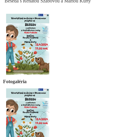
Beseda s Renátou Szabovou a Máriou Kurty
Fotogaléria