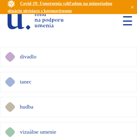
Covid-19: Usmernenia vzhľadom na mimoriadnu
×
situáciu súvisiacu s koronavírusom
divadlo
tanec
hudba
vizuálne umenie