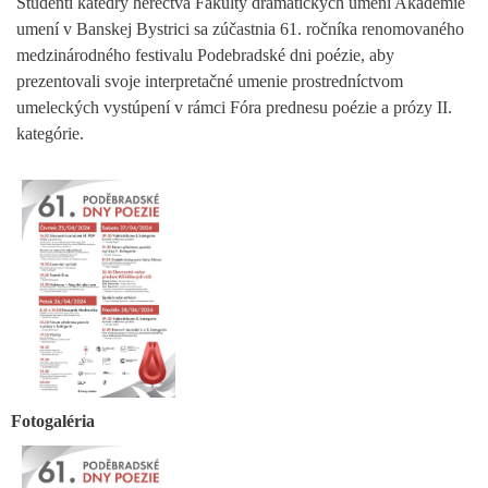
Študenti katedry herectva Fakulty dramatických umení Akadémie
umení v Banskej Bystrici sa zúčastnia 61. ročníka renomovaného
medzinárodného festivalu Podebradské dni poézie, aby
prezentovali svoje interpretačné umenie prostredníctvom
umeleckých vystúpení v rámci Fóra prednesu poézie a prózy II.
kategórie.
Fotogaléria