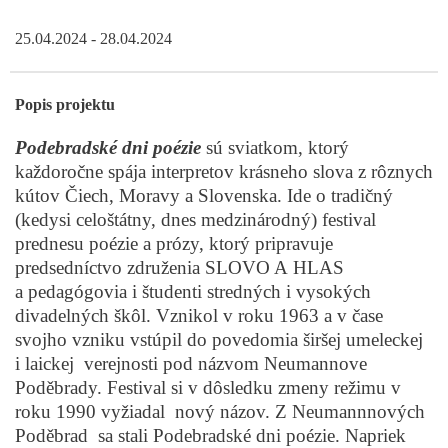
25.04.2024 - 28.04.2024
Popis projektu
Podebradské dni poézie
sú sviatkom, ktorý
každoročne spája interpretov krásneho slova z rôznych
kútov Čiech, Moravy a Slovenska. Ide o tradičný
(kedysi celoštátny, dnes medzinárodný) festival
prednesu poézie a prózy, ktorý pripravuje
predsedníctvo združenia SLOVO A HLAS
a pedagógovia i študenti stredných i vysokých
divadelných škôl. Vznikol v roku 1963 a v čase
svojho vzniku vstúpil do povedomia širšej umeleckej
i laickej verejnosti pod názvom Neumannove
Poděbrady. Festival si v dôsledku zmeny režimu v
roku 1990 vyžiadal nový názov. Z Neumannnových
Poděbrad sa stali Podebradské dni poézie. Napriek