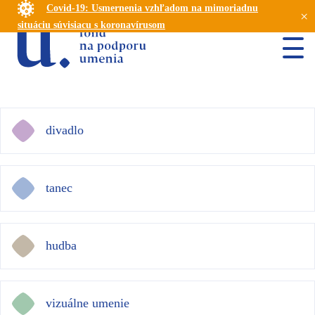
Covid-19: Usmernenia vzhľadom na mimoriadnu
×
situáciu súvisiacu s koronavírusom
divadlo
tanec
hudba
vizuálne umenie