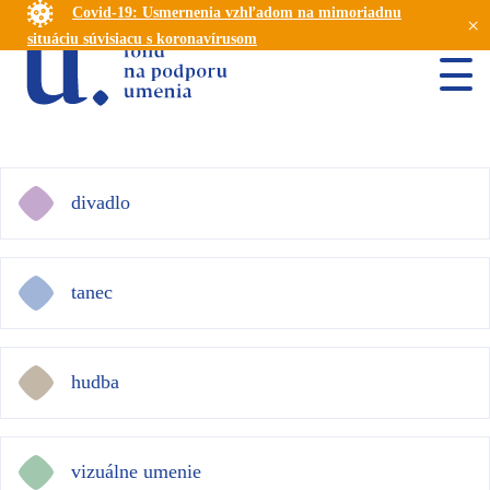
Covid-19: Usmernenia vzhľadom na mimoriadnu
×
situáciu súvisiacu s koronavírusom
divadlo
tanec
hudba
vizuálne umenie