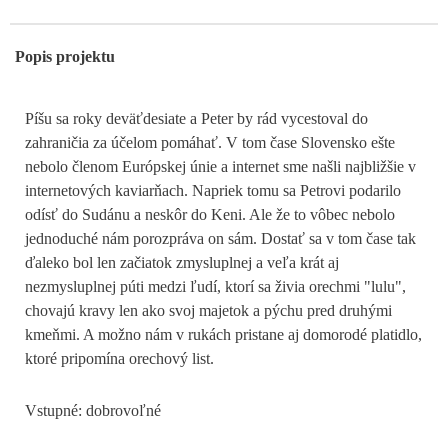
Popis projektu
Píšu sa roky deväťdesiate a Peter by rád vycestoval do
zahraničia za účelom pomáhať. V tom čase Slovensko ešte
nebolo členom Európskej únie a internet sme našli najbližšie v
internetových kaviarňach. Napriek tomu sa Petrovi podarilo
odísť do Sudánu a neskôr do Keni. Ale že to vôbec nebolo
jednoduché nám porozpráva on sám. Dostať sa v tom čase tak
ďaleko bol len začiatok zmysluplnej a veľa krát aj
nezmysluplnej púti medzi ľudí, ktorí sa živia orechmi "lulu",
chovajú kravy len ako svoj majetok a pýchu pred druhými
kmeňmi. A možno nám v rukách pristane aj domorodé platidlo,
ktoré pripomína orechový list.
Vstupné: dobrovoľné