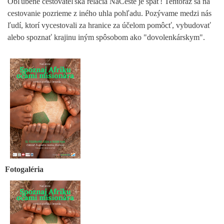
Obľúbené cestovateľská relácia NaCeste je späť! Tentoraz sa na
cestovanie pozrieme z iného uhla pohľadu. Pozývame medzi nás
ľudí, ktorí vycestovali za hranice za účelom pomôcť, vybudovať
alebo spoznať krajinu iným spôsobom ako "dovolenkárskym".
Fotogaléria