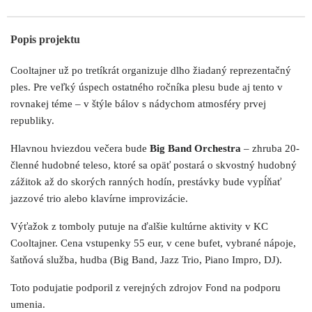
Popis projektu
Cooltajner už po tretíkrát organizuje dlho žiadaný reprezentačný
ples. Pre veľký úspech ostatného ročníka plesu bude aj tento v
rovnakej téme – v štýle bálov s nádychom atmosféry prvej
republiky.
Hlavnou hviezdou večera bude
Big Band Orchestra
– zhruba 20-
členné hudobné teleso, ktoré sa opäť postará o skvostný hudobný
zážitok až do skorých ranných hodín, prestávky bude vypĺňať
jazzové trio alebo klavírne improvizácie.
Výťažok z tomboly putuje na ďalšie kultúrne aktivity v KC
Cooltajner. Cena vstupenky 55 eur, v cene bufet, vybrané nápoje,
šatňová služba, hudba (Big Band, Jazz Trio, Piano Impro, DJ).
Toto podujatie podporil z verejných zdrojov Fond na podporu
umenia.