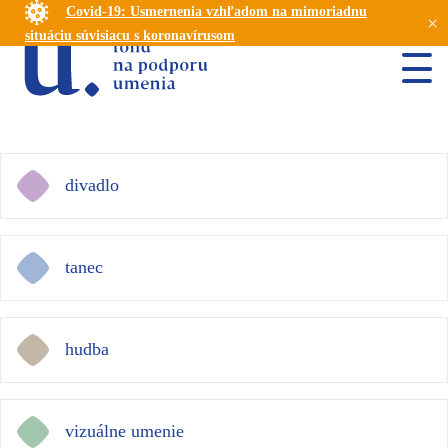
Covid-19: Usmernenia vzhľadom na mimoriadnu
×
situáciu súvisiacu s koronavírusom
divadlo
tanec
hudba
vizuálne umenie