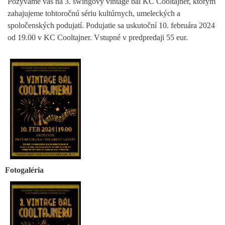
Pozývame vás na 3. swingový vintage bál KC Cooltajner, ktorým
zahajujeme tohtoročnú sériu kultúrnych, umeleckých a
spoločenských podujatí. Podujatie sa uskutoční 10. februára 2024
od 19.00 v KC Cooltajner. Vstupné v predpredaji 55 eur.
Fotogaléria