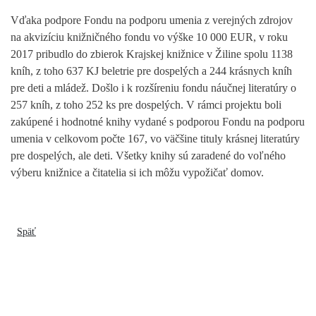
Vďaka podpore Fondu na podporu umenia z verejných zdrojov
na akvizíciu knižničného fondu vo výške 10 000 EUR, v roku
2017 pribudlo do zbierok Krajskej knižnice v Žiline spolu 1138
kníh, z toho 637 KJ beletrie pre dospelých a 244 krásnych kníh
pre deti a mládež. Došlo i k rozšíreniu fondu náučnej literatúry o
257 kníh, z toho 252 ks pre dospelých. V rámci projektu boli
zakúpené i hodnotné knihy vydané s podporou Fondu na podporu
umenia v celkovom počte 167, vo väčšine tituly krásnej literatúry
pre dospelých, ale deti. Všetky knihy sú zaradené do voľného
výberu knižnice a čitatelia si ich môžu vypožičať domov.
Späť