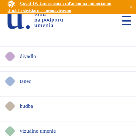
Covid-19: Usmernenia vzhľadom na mimoriadnu
×
situáciu súvisiacu s koronavírusom
divadlo
tanec
hudba
vizuálne umenie