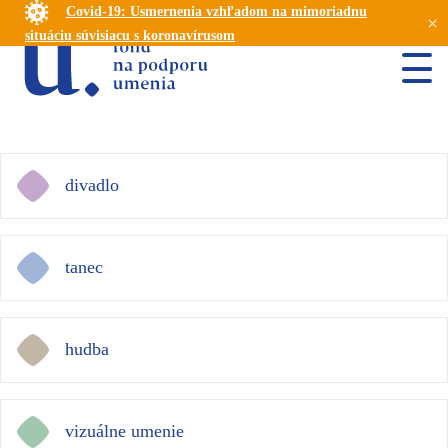
Covid-19: Usmernenia vzhľadom na mimoriadnu
×
situáciu súvisiacu s koronavírusom
divadlo
tanec
hudba
vizuálne umenie