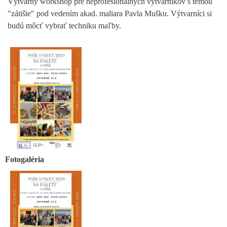
Výtvarný workshop pre neprofesionálnych výtvarníkov s témou
"zátišie" pod vedením akad. maliara Pavla Mušku. Výtvarníci si
budú môcť vybrať techniku maľby.
Fotogaléria