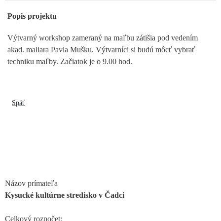
Popis projektu
Výtvarný workshop zameraný na maľbu zátišia pod vedením
akad. maliara Pavla Mušku. Výtvarníci si budú môcť vybrať
techniku maľby. Začiatok je o 9.00 hod.
Späť
Názov prímateľa
Kysucké kultúrne stredisko v Čadci
Celkový rozpočet: