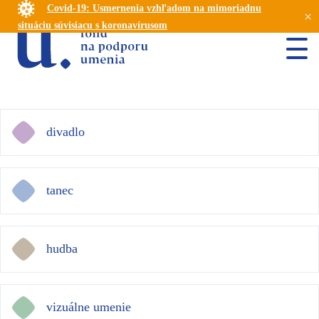
Covid-19: Usmernenia vzhľadom na mimoriadnu
×
situáciu súvisiacu s koronavírusom
divadlo
tanec
hudba
vizuálne umenie