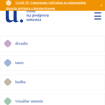
Covid-19: Usmernenia vzhľadom na mimoriadnu
×
situáciu súvisiacu s koronavírusom
divadlo
tanec
hudba
vizuálne umenie