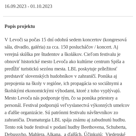
16.09.2023 - 01.10.2023
Popis projektu
V Levoči sa počas 15 dní odohrá sedem koncertov (kongresová
sála, divadlo, galéria) za cca. 150 poslucháčov / koncert. Aj
verejná skúška pre študentov a školákov. Cieľom festivalu je
obnoviť historické mesto Levoča ako kultúrne centrum Spiša a
predĺžiť turistickú sezónu mesta. LBL poskytuje príležitosť
predstaviť slovenských hudobníkov v zahraničí. Ponúka aj
prepojenia na školy v regióne, ich propagácia so sociálnymi a
školskými ekonomickými výhodami, ktoré z toho vyplývajú.
Mesto Levoča nás podporuje tým, čo sa ponúka priestory a
personál. Festival podporujú veľvyslanectvá výkonných umelcov
a ďalšie organizácie. Sú patrónmi festivalu návštevníkov zo
zahraničia. Dramaturgia LBL spája známu aj zabudnutú hudbu.
Tento rok bude festival v podaní hudby Beethovena, Schuberta,
Debussyho, Mahlera, Alkana, a ďalších. Účinkujú: Viedenské