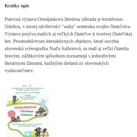
Krátky opis
Putovná výstava Osmijankova literárna záhrada je kreatívnou
čitárňou, v ktorej návštevníci "sadia" semienka svojho čitateľstva.
Výstava pozýva malých aj veľkých čitateľov k tvorivej čitateľskej
hre. Prostredníctvom interaktívnych objektov, ktoré navrhla
slovenská scénografka Naďa Salbotová, sa malí aj veľkí čitatelia
hravým, zážitkovým spôsobom zoznamujú s jednotlivými
literárnymi žánrami, knižnými dielami zo slovenských
vydavateľstiev.