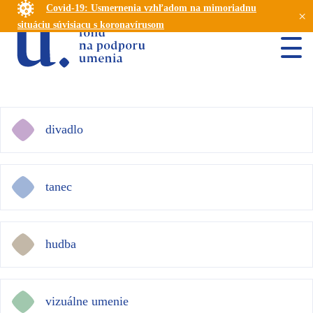
Covid-19: Usmernenia vzhľadom na mimoriadnu
×
situáciu súvisiacu s koronavírusom
divadlo
tanec
hudba
vizuálne umenie