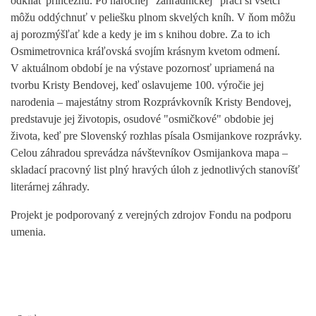
odkliať princeznú. Po náročnej "záhradníckej" práci si všetci
môžu oddýchnuť v peliešku plnom skvelých kníh. V ňom môžu
aj porozmýšľať kde a kedy je im s knihou dobre. Za to ich
Osmimetrovnica kráľovská svojím krásnym kvetom odmení.
V aktuálnom období je na výstave pozornosť upriamená na
tvorbu Kristy Bendovej, keď oslavujeme 100. výročie jej
narodenia – majestátny strom Rozprávkovník Kristy Bendovej,
predstavuje jej životopis, osudové "osmičkové" obdobie jej
života, keď pre Slovenský rozhlas písala Osmijankove rozprávky.
Celou záhradou sprevádza návštevníkov Osmijankova mapa –
skladací pracovný list plný hravých úloh z jednotlivých stanovíšť
literárnej záhrady.
Projekt je podporovaný z verejných zdrojov Fondu na podporu
umenia.