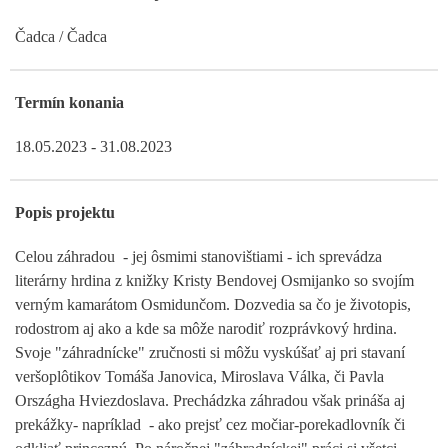
Čadca / Čadca
Termín konania
18.05.2023 - 31.08.2023
Popis projektu
Celou záhradou - jej ôsmimi stanovištiami - ich sprevádza
literárny hrdina z knižky Kristy Bendovej Osmijanko so svojím
verným kamarátom Osmidunčom. Dozvedia sa čo je životopis,
rodostrom aj ako a kde sa môže narodiť rozprávkový hrdina.
Svoje "záhradnícke" zručnosti si môžu vyskúšať aj pri stavaní
veršoplôtikov Tomáša Janovica, Miroslava Válka, či Pavla
Országha Hviezdoslava. Prechádzka záhradou však prináša aj
prekážky- napríklad - ako prejsť cez močiar-porekadlovník či