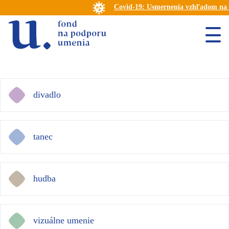
Covid-19: Usmernenia vzhľadom na m
divadlo
tanec
hudba
vizuálne umenie