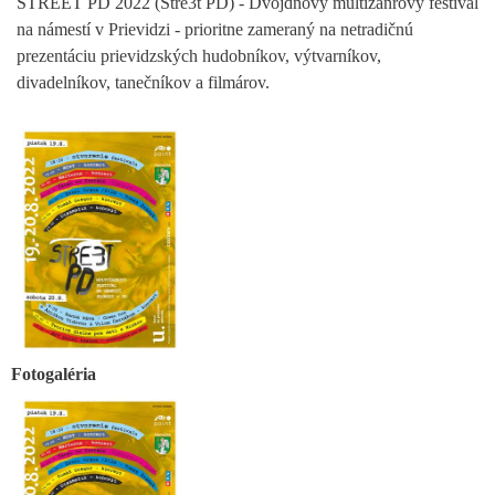
STREET PD 2022 (Stre3t PD) - Dvojdňový multižánrový festival
na námestí v Prievidzi - prioritne zameraný na netradičnú
prezentáciu prievidzských hudobníkov, výtvarníkov,
divadelníkov, tanečníkov a filmárov.
Fotogaléria