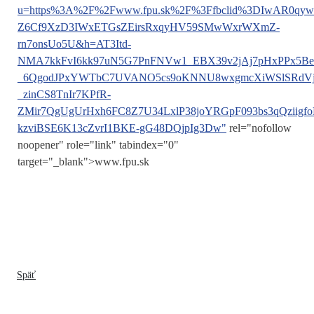
u=https%3A%2F%2Fwww.fpu.sk%2F%3Ffbclid%3DIwAR0qyw
Z6Cf9XzD3IWxETGsZEirsRxqyHV59SMwWxrWXmZ-
rn7onsUo5U&h=AT3Itd-
NMA7kkFvI6kk97uN5G7PnFNVw1_EBX39v2jAj7pHxPPx5B
_6QgodJPxYWTbC7UVANO5cs9oKNNU8wxgmcXiWSlSRdVja2
_zinCS8TnIr7KPfR-
ZMir7QgUgUrHxh6FC8Z7U34LxlP38joYRGpF093bs3qQziigfo
kzviBSE6K13cZvrI1BKE-gG48DQjpIg3Dw"
rel="nofollow
noopener" role="link" tabindex="0"
target="_blank">www.fpu.sk
Späť